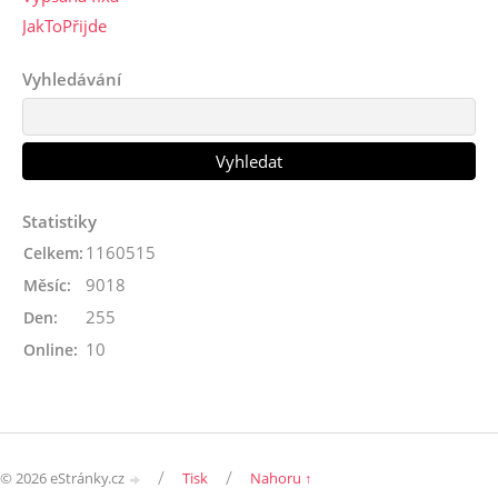
JakToPřijde
Vyhledávání
Statistiky
1160515
Celkem:
9018
Měsíc:
255
Den:
10
Online:
/
/
© 2026 eStránky.cz
Tisk
Nahoru ↑