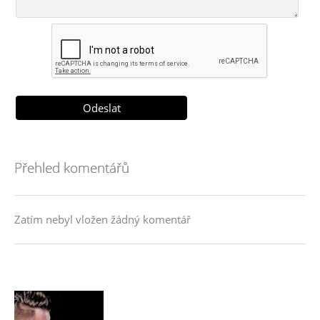
Přehled komentářů
Zatím nebyl vložen žádný komentář