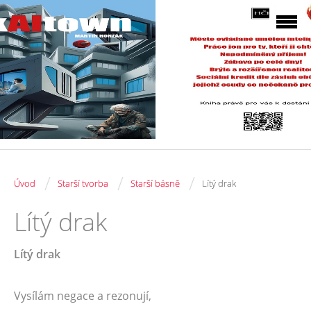
/
/
/
Úvod
Starší tvorba
Starší básně
Lítý drak
Lítý drak
Lítý drak
Vysílám negace a rezonují,