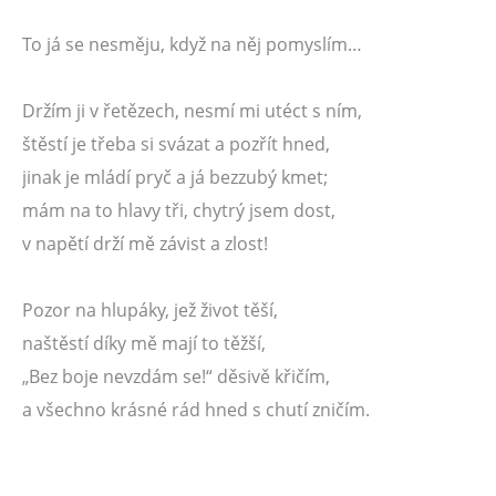
To já se nesměju, když na něj pomyslím…
Držím ji v řetězech, nesmí mi utéct s ním,
štěstí je třeba si svázat a pozřít hned,
jinak je mládí pryč a já bezzubý kmet;
mám na to hlavy tři, chytrý jsem dost,
v napětí drží mě závist a zlost!
Pozor na hlupáky, jež život těší,
naštěstí díky mě mají to těžší,
„Bez boje nevzdám se!“ děsivě křičím,
a všechno krásné rád hned s chutí zničím.