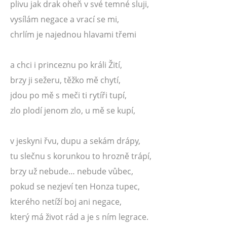
plivu jak drak oheň v své temné sluji,
vysílám negace a vrací se mi,
chrlím je najednou hlavami třemi
a chci i princeznu po králi Žití,
brzy ji sežeru, těžko mě chytí,
jdou po mě s meči ti rytíři tupí,
zlo plodí jenom zlo, u mě se kupí,
v jeskyni řvu, dupu a sekám drápy,
tu slečnu s korunkou to hrozně trápí,
brzy už nebude… nebude vůbec,
pokud se nezjeví ten Honza tupec,
kterého netíží boj ani negace,
který má život rád a je s ním legrace.