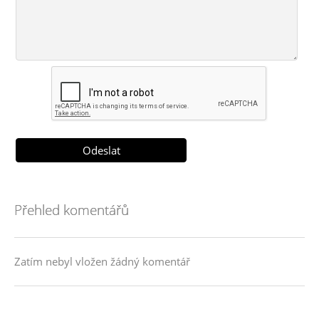
Přehled komentářů
Zatím nebyl vložen žádný komentář