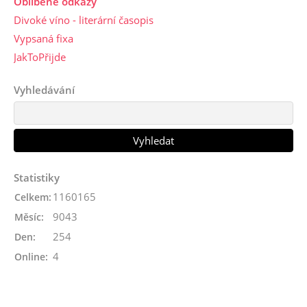
Oblíbené odkazy
Divoké víno - literární časopis
Vypsaná fixa
JakToPřijde
Vyhledávání
Statistiky
1160165
Celkem:
9043
Měsíc:
254
Den:
4
Online: