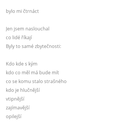
bylo mi čtrnáct
Jen jsem naslouchal
co lidé říkají
Byly to samé zbytečnosti:
Kdo kde s kým
kdo co měl má bude mít
co se komu stalo strašného
kdo je hlučnější
vtipnější
zajímavější
opilejší