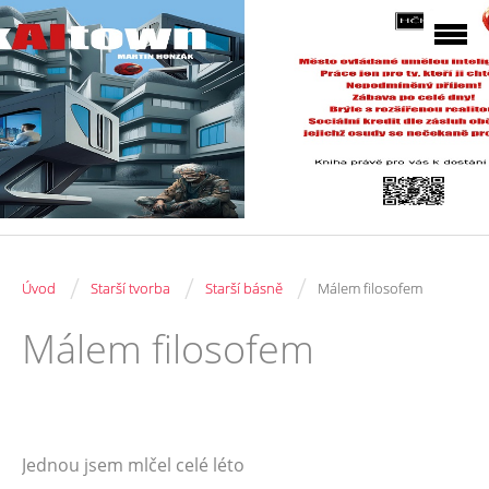
/
/
/
Úvod
Starší tvorba
Starší básně
Málem filosofem
Málem filosofem
Jednou jsem mlčel celé léto