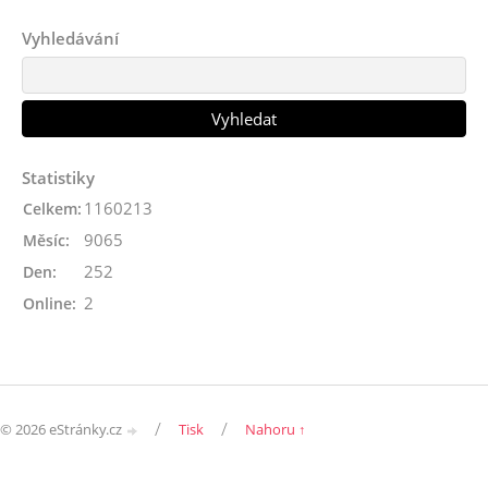
Vyhledávání
Statistiky
1160213
Celkem:
9065
Měsíc:
252
Den:
2
Online:
/
/
© 2026 eStránky.cz
Tisk
Nahoru ↑