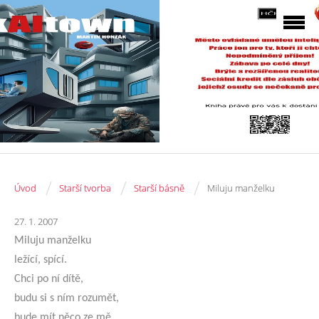
/
/
/
Úvod
Starší tvorba
Starší básně
Miluju manželku
27. 1. 2007
Miluju manželku
ležící, spící.
Chci po ní dítě,
budu si s ním rozumět,
bude mít něco ze mě.