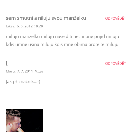
sem smutni a niluju svou manželku
ODPOVĚDĚT
,
lukaš
6. 5. 2012
10:20
miluju manželku miluju naše diti nechi one prijid miluju
kdiš umne usina miluju kdiš mne obima prote te miluju
Jj
ODPOVĚDĚT
,
Maru
7. 7. 2011
10:28
Jak příznačné...:-)