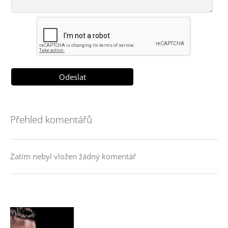
Přehled komentářů
Zatím nebyl vložen žádný komentář