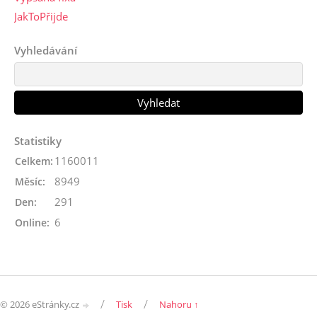
JakToPřijde
Vyhledávání
Statistiky
1160011
Celkem:
8949
Měsíc:
291
Den:
6
Online:
/
/
© 2026 eStránky.cz
Tisk
Nahoru ↑