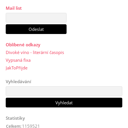
Mail list
Oblíbené odkazy
Divoké víno - literární časopis
Vypsaná fixa
JakToPřijde
Vyhledávání
Statistiky
1159521
Celkem: