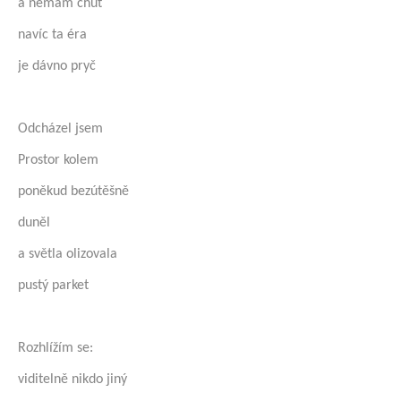
a nemám chuť
navíc ta éra
je dávno pryč
Odcházel jsem
Prostor kolem
poněkud bezútěšně
duněl
a světla olizovala
pustý parket
Rozhlížím se:
viditelně nikdo jiný