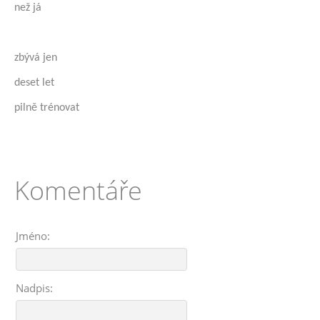
než já
zbývá jen
deset let
pilně trénovat
Komentáře
Jméno:
Nadpis: