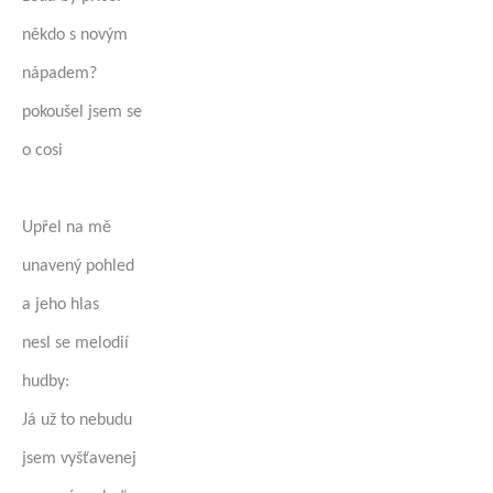
někdo s novým
nápadem?
pokoušel jsem se
o cosi
Upřel na mě
unavený pohled
a jeho hlas
nesl se melodií
hudby:
Já už to nebudu
jsem vyšťavenej