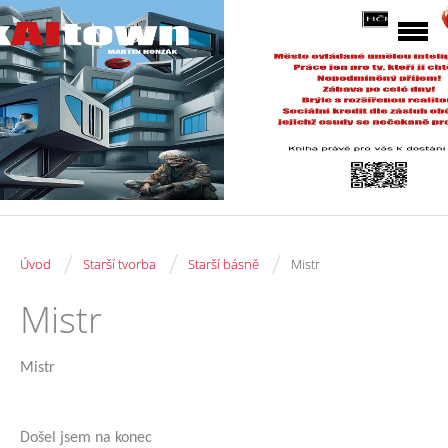
/
/
/
Úvod
Starší tvorba
Starší básně
Mistr
Mistr
Mistr
Došel jsem na konec