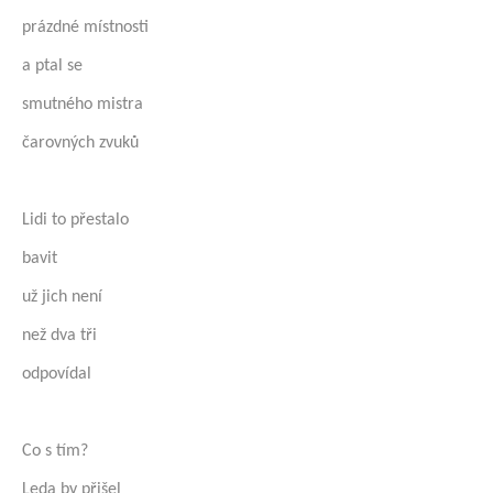
prázdné místnosti
a ptal se
smutného mistra
čarovných zvuků
Lidi to přestalo
bavit
už jich není
než dva tři
odpovídal
Co s tím?
Leda by přišel