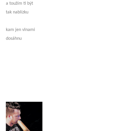
a toužím ti být
tak nablízku
kam jen vlnami
dosáhnu