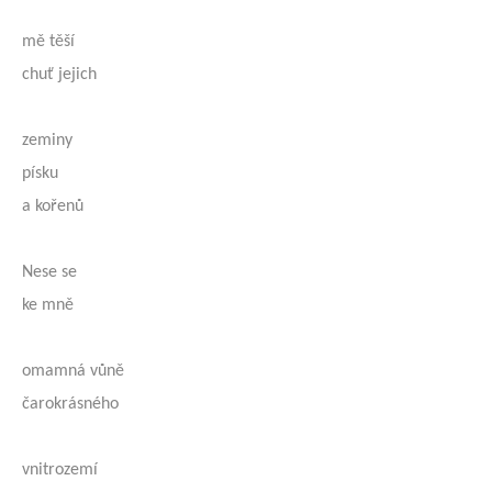
mě těší
chuť jejich
zeminy
písku
a kořenů
Nese se
ke mně
omamná vůně
čarokrásného
vnitrozemí