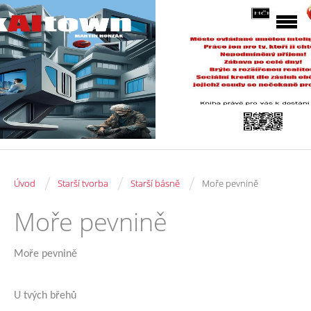
/
/
/
Úvod
Starší tvorba
Starší básně
Moře pevnině
Moře pevnině
Moře pevnině
U tvých břehů