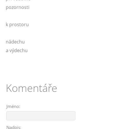
pozornosti
k prostoru
nádechu
a výdechu
Komentáře
Jméno:
Nadpis: