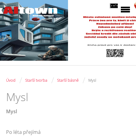
/
/
/
Úvod
Starší tvorba
Starší básně
Mysl
Mysl
Mysl
Po léta přejímá