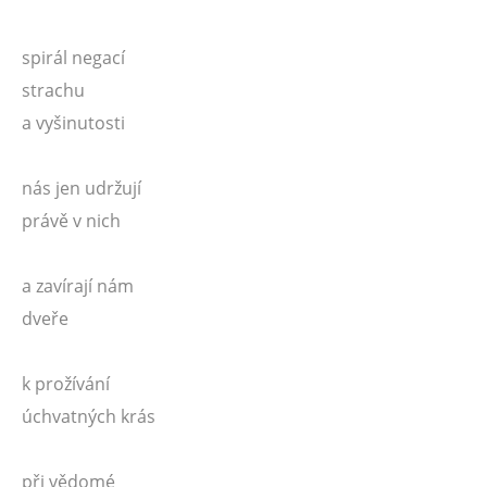
spirál negací
strachu
a vyšinutosti
nás jen udržují
právě v nich
a zavírají nám
dveře
k prožívání
úchvatných krás
při vědomé