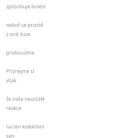
způsobuje bolest
neboť se prostě
z oné iluze
probouzíme
Přiznejme si
však
že naše neustálé
reakce
na ten kolektivní
sen