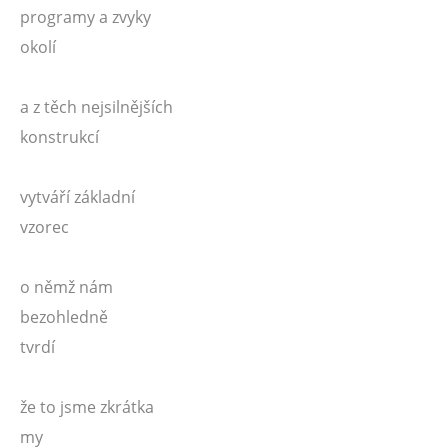
programy a zvyky
okolí
a z těch nejsilnějších
konstrukcí
vytváří základní
vzorec
o němž nám
bezohledně
tvrdí
že to jsme zkrátka
my