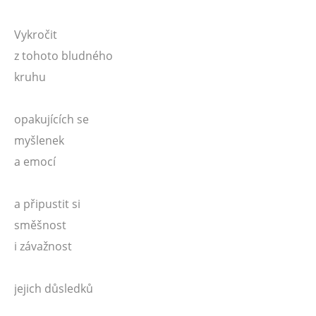
Vykročit
z tohoto bludného
kruhu
opakujících se
myšlenek
a emocí
a připustit si
směšnost
i závažnost
jejich důsledků