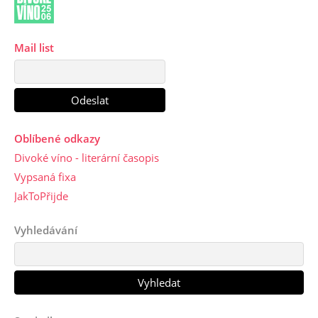
Mail list
Oblíbené odkazy
Divoké víno - literární časopis
Vypsaná fixa
JakToPřijde
Vyhledávání