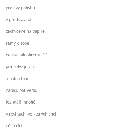
projevy pohybu
v představách
zachycené na papíře
samy o sobě
nejsou tak ohromující
jako když je žiju
a pak o tom
napíšu pár veršů
jež sdělí mnohé
v rovinách, ve kterých chci
něco říct