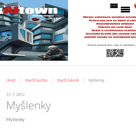
/
/
/
Úvod
Starší tvorba
Starší básně
Myšlenky
13. 7. 2012
Myšlenky
Myšlenky