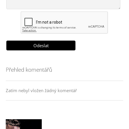
Přehled komentářů
Zatím nebyl vložen žádný komentář