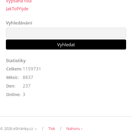
Vypsaná fixa
JakToPřijde
Vyhledávání
Statistiky
1159731
Celkem:
8837
Měsíc:
237
Den:
3
Online:
/
/
© 2026 eStránky.cz
Tisk
Nahoru ↑