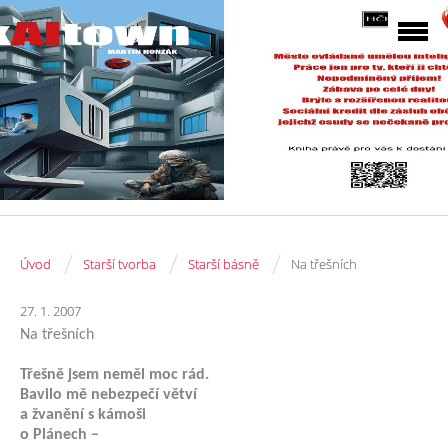
/
/
/
Úvod
Starší tvorba
Starší básně
Na třešních
27. 1. 2007
Na třešních
Třešně jsem neměl moc rád.
Bavilo mě nebezpečí větví
a žvanění s kámoši
o Plánech –