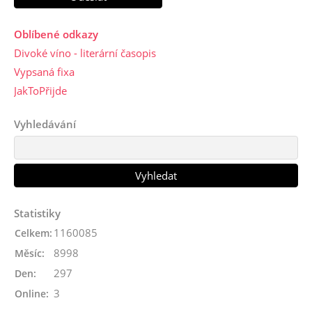
Oblíbené odkazy
Divoké víno - literární časopis
Vypsaná fixa
JakToPřijde
Vyhledávání
Statistiky
1160085
Celkem:
8998
Měsíc:
297
Den:
3
Online: