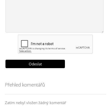
Přehled komentářů
Zatím nebyl vložen žádný komentář