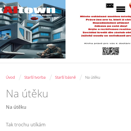
/
/
/
Úvod
Starší tvorba
Starší básně
Na útěku
Na útěku
Na útěku
Tak trochu utíkám