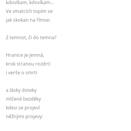
kdovíkam, kdovíkam…
Ve zmatcích topím se
jak skokan na římse:
Z temnot, či do temna?
Hranice je jemná,
krok stranou rozdrtí
i verše o smrti
a lásky doteky
mlčené bezděky
kdesi se projeví
něžnými projevy: