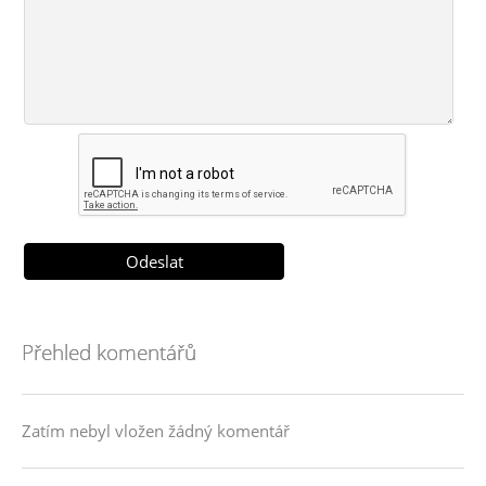
Přehled komentářů
Zatím nebyl vložen žádný komentář