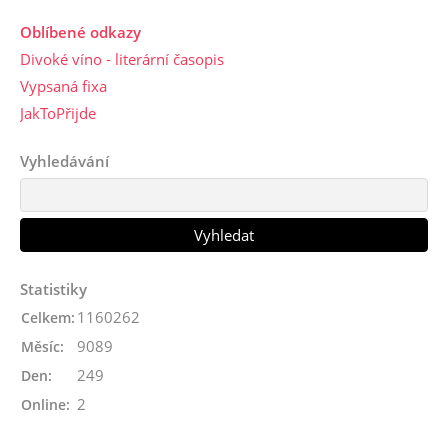
Oblíbené odkazy
Divoké víno - literární časopis
Vypsaná fixa
JakToPřijde
Vyhledávání
Statistiky
1160262
Celkem:
9089
Měsíc:
249
Den:
2
Online: