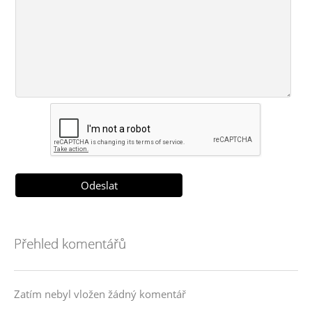
Přehled komentářů
Zatím nebyl vložen žádný komentář