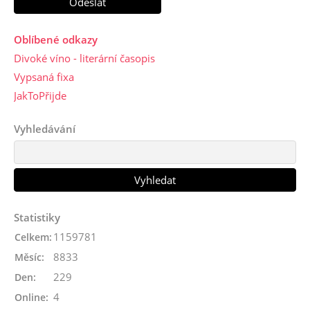
Oblíbené odkazy
Divoké víno - literární časopis
Vypsaná fixa
JakToPřijde
Vyhledávání
Statistiky
1159781
Celkem:
8833
Měsíc:
229
Den:
4
Online: