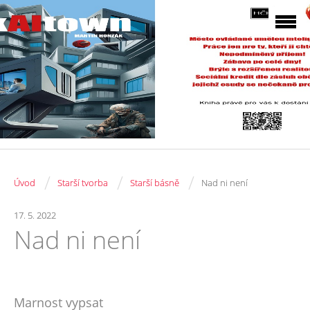
/
/
/
Úvod
Starší tvorba
Starší básně
Nad ni není
17. 5. 2022
Nad ni není
Marnost vypsat