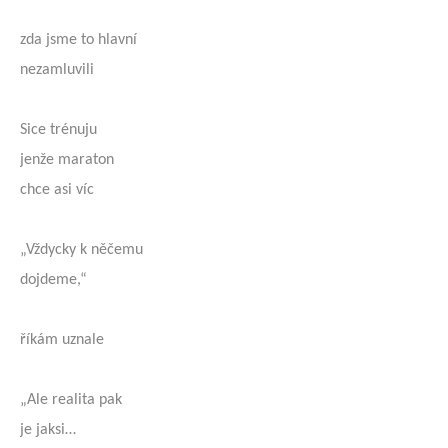
zda jsme to hlavní
nezamluvili
Sice trénuju
jenže maraton
chce asi víc
„Vždycky k něčemu
dojdeme,“
říkám uznale
„Ale realita pak
je jaksi…