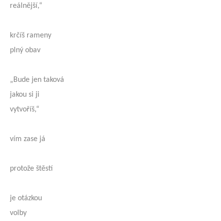
reálnější,“
krčíš rameny
plný obav
„Bude jen taková
jakou si ji
vytvoříš,“
vím zase já
protože štěstí
je otázkou
volby