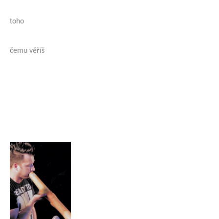
toho
čemu věříš