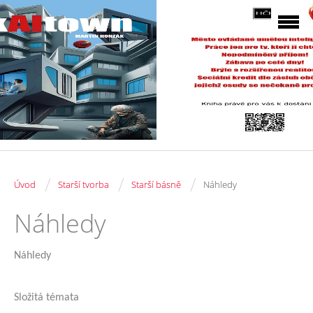
/
/
/
Úvod
Starší tvorba
Starší básně
Náhledy
Náhledy
Náhledy
Složitá témata