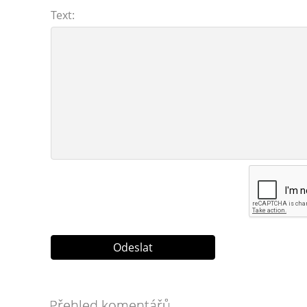
Text:
Přehled komentářů