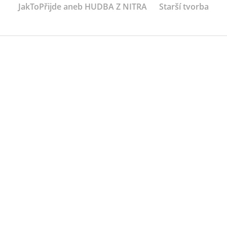
JakToPřijde aneb HUDBA Z NITRA
Starší tvorba