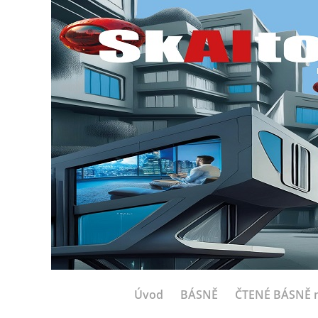
Úvod
BÁSNĚ
ČTENÉ BÁSNĚ n