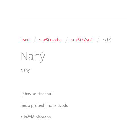
/
/
/
Úvod
Starší tvorba
Starší básně
Nahý
Nahý
Nahý
„Zbav se strachu!“
heslo protestního průvodu
a každé písmeno