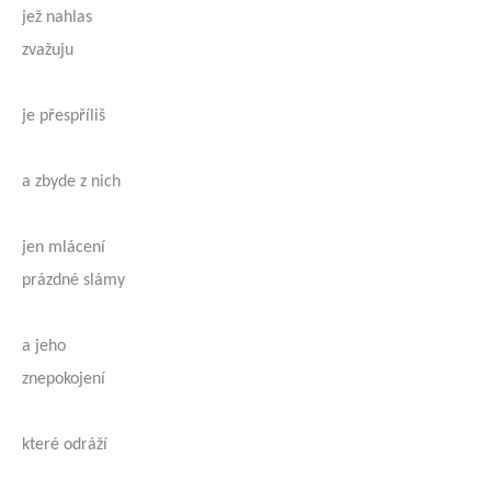
jež nahlas
zvažuju
je přespříliš
a zbyde z nich
jen mlácení
prázdné slámy
a jeho
znepokojení
které odráží