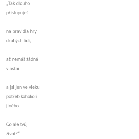
„Tak dlouho
přistupuješ
na pravidla hry
druhých lidí,
až nemáš žádná
vlastní
a jsi jen ve vleku
potřeb kohokoli
jiného.
Co ale tvůj
život?“