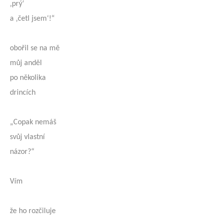
‚prý‘
a ‚četl jsem‘!“
obořil se na mě
můj anděl
po několika
drincích
„Copak nemáš
svůj vlastní
názor?“
Vím
že ho rozčiluje