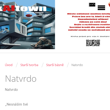
/
/
/
Úvod
Starší tvorba
Starší básně
Natvrdo
Natvrdo
Natvrdo
„Nesnáším tvé