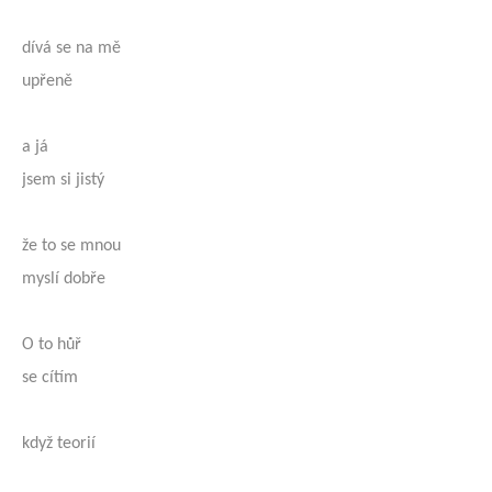
dívá se na mě
upřeně
a já
jsem si jistý
že to se mnou
myslí dobře
O to hůř
se cítím
když teorií