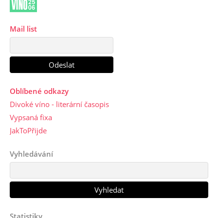
Mail list
Oblíbené odkazy
Divoké víno - literární časopis
Vypsaná fixa
JakToPřijde
Vyhledávání
Statistiky