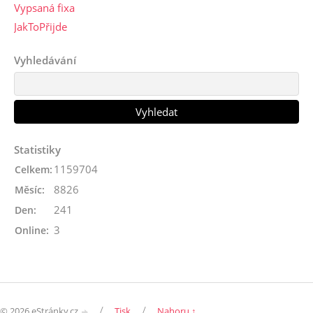
Vypsaná fixa
JakToPřijde
Vyhledávání
Statistiky
1159704
Celkem:
8826
Měsíc:
241
Den:
3
Online:
/
/
© 2026 eStránky.cz
Tisk
Nahoru ↑