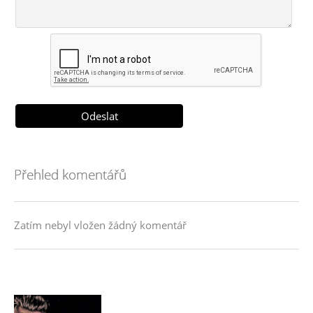
Přehled komentářů
Zatím nebyl vložen žádný komentář