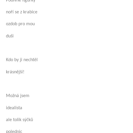
Podivné figurky
noří se z krabice
ozdob pro mou
duši
Kdo by ji nechtěl
krásnější!
Možná jsem
idealista
ale tolik sýčků
polednic