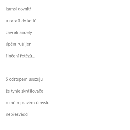
kamsi dovnitř
a raraši do kotlů
zavřeli anděly
úpění ruší jen
řinčení řetězů…
S odstupem usuzuju
že tyhle zkrášlovače
o mém pravém úmyslu
nepřesvědčí