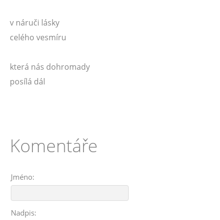
v náruči lásky
celého vesmíru
která nás dohromady
posílá dál
Komentáře
Jméno:
Nadpis: