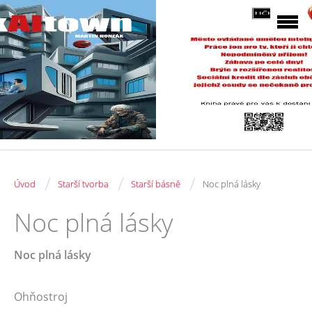
/
/
/
Úvod
Starší tvorba
Starší básně
Noc plná lásky
Noc plná lásky
Noc plná lásky
Ohňostroj