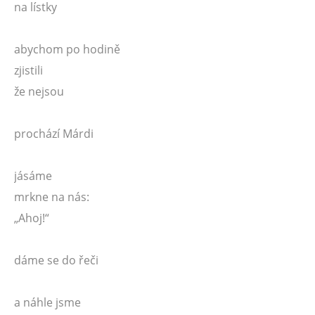
na lístky
abychom po hodině
zjistili
že nejsou
prochází Márdi
jásáme
mrkne na nás:
„Ahoj!“
dáme se do řeči
a náhle jsme