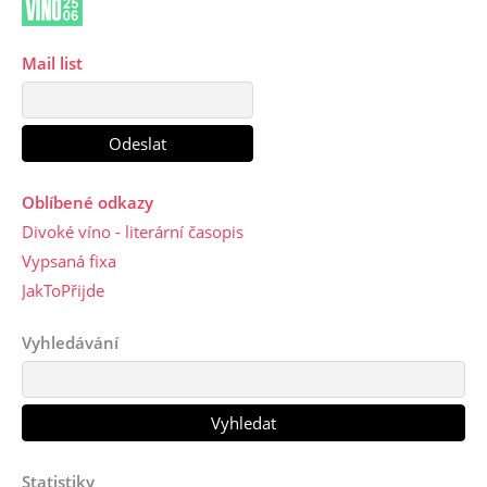
Mail list
Oblíbené odkazy
Divoké víno - literární časopis
Vypsaná fixa
JakToPřijde
Vyhledávání
Statistiky