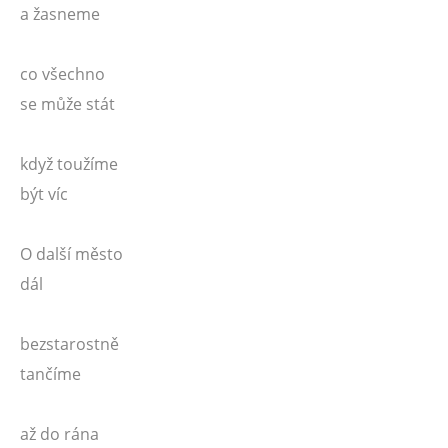
a žasneme
co všechno
se může stát
když toužíme
být víc
O další město
dál
bezstarostně
tančíme
až do rána