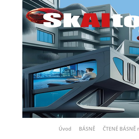
Úvod
BÁSNĚ
ČTENÉ BÁSNĚ n