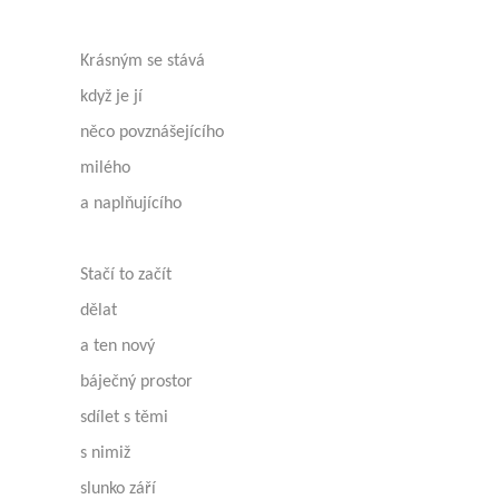
Krásným se stává
když je jí
něco povznášejícího
milého
a naplňujícího
Stačí to začít
dělat
a ten nový
báječný prostor
sdílet s těmi
s nimiž
slunko září