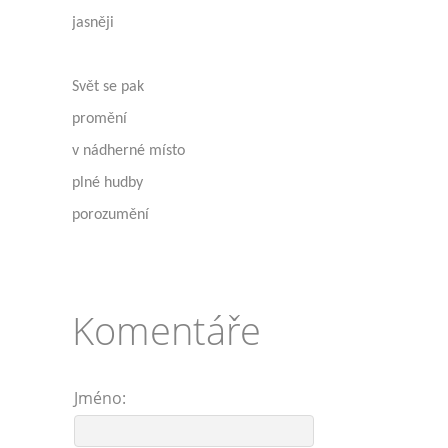
jasněji
Svět se pak
promění
v nádherné místo
plné hudby
porozumění
Komentáře
Jméno: