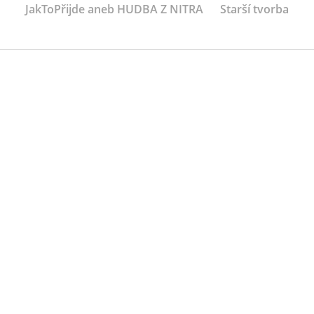
JakToPřijde aneb HUDBA Z NITRA
Starší tvorba