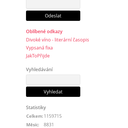
Oblíbené odkazy
Divoké víno - literární časopis
Vypsaná fixa
JakToPřijde
Vyhledávání
Statistiky
1159715
Celkem:
8831
Měsíc: