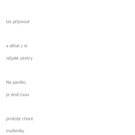
lze přijmout
a dělat z ní
nějaké závěry
Na paniku
je dost času
protože choré
myšlenky