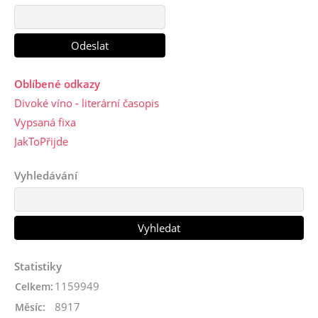
Oblíbené odkazy
Divoké víno - literární časopis
Vypsaná fixa
JakToPřijde
Vyhledávání
Statistiky
1159949
Celkem:
8917
Měsíc: