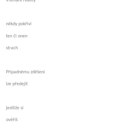
Vnímání reality
někdy pokřiví
ten či onen
strach
Případnému zděšení
lze předejít
jestliže si
ověříš