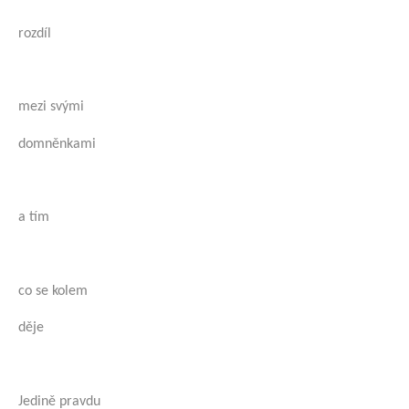
rozdíl
mezi svými
domněnkami
a tím
co se kolem
děje
Jedině pravdu