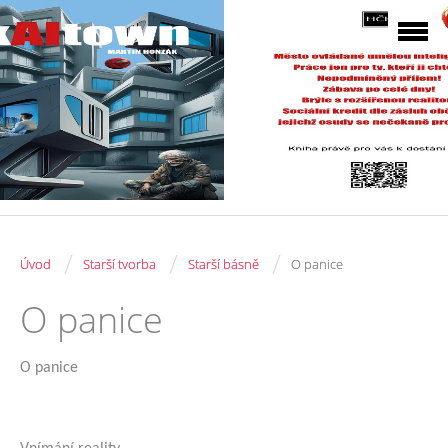
/
/
/
Úvod
Starší tvorba
Starší básně
O panice
O panice
O panice