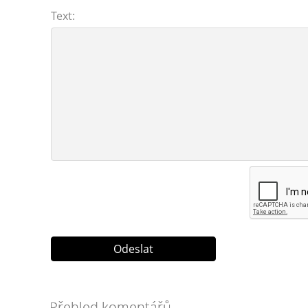
Text:
Přehled komentářů