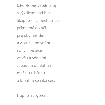
když zlobně zvednu jej
s výkřikem nad hlavu:
Skápne z něj nechutnost
přímo mě do očí
pro slzy nevidím
a v tanci podivném
nahý a bičován
ve větru větvemi
zapadám do bahna
močálu u břehu
a kroutím se jako červ
trapně a zbytečně