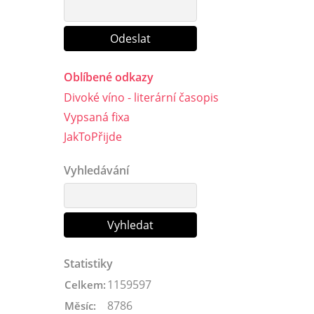
Oblíbené odkazy
Divoké víno - literární časopis
Vypsaná fixa
JakToPřijde
Vyhledávání
Statistiky
1159597
Celkem:
8786
Měsíc: