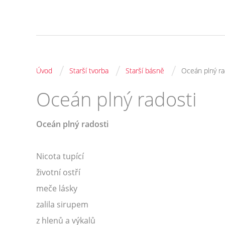
/
/
/
Úvod
Starší tvorba
Starší básně
Oceán plný ra
Oceán plný radosti
Oceán plný radosti
Nicota tupící
životní ostří
meče lásky
zalila sirupem
z hlenů a výkalů