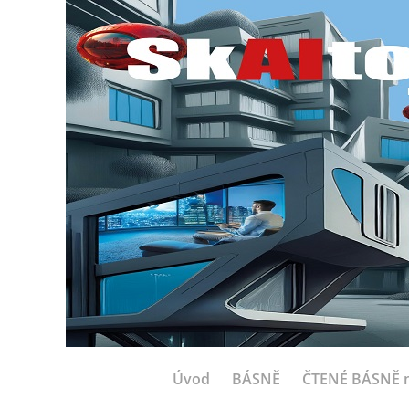
Úvod
BÁSNĚ
ČTENÉ BÁSNĚ n