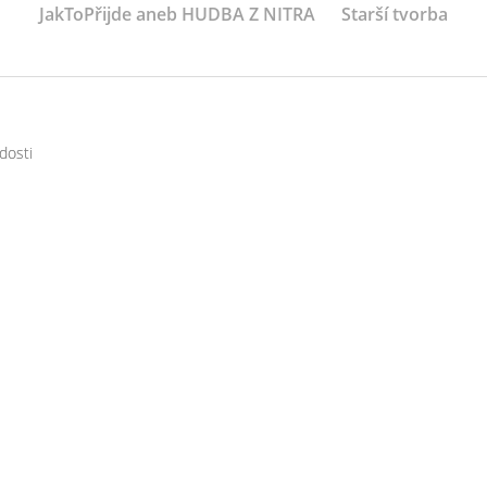
JakToPřijde aneb HUDBA Z NITRA
Starší tvorba
dosti