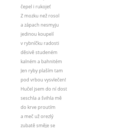
čepel i rukojeť
Z mozku než rosol
a zápach nesmyju
jedinou koupelí
v rybníčku radosti
děsivě studeném
kalném a bahnitém
Jen ryby plaším tam
pod vrbou vysvlečen!
Hučel jsem do ní dost
seschla a švihla mě
do krve proutím
a meč už orezlý
zubatě směje se