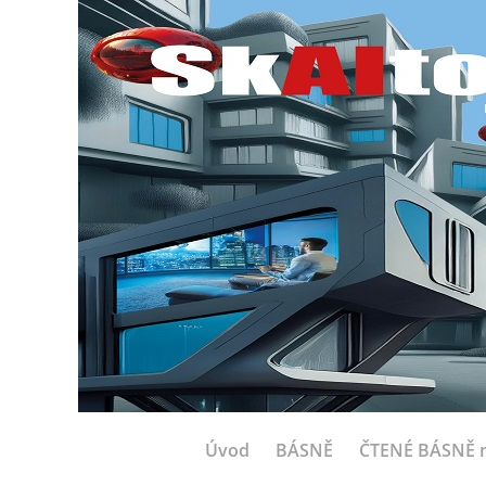
Úvod
BÁSNĚ
ČTENÉ BÁSNĚ n