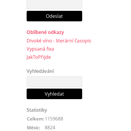
Oblíbené odkazy
Divoké víno - literární časopis
Vypsaná fixa
JakToPřijde
Vyhledávání
Statistiky
1159688
Celkem:
8824
Měsíc: