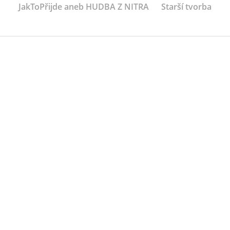
JakToPřijde aneb HUDBA Z NITRA
Starší tvorba