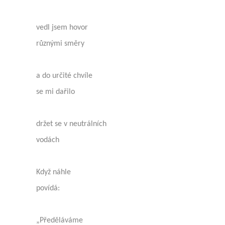
vedl jsem hovor
různými směry
a do určité chvíle
se mi dařilo
držet se v neutrálních
vodách
Když náhle
povídá:
„Předěláváme