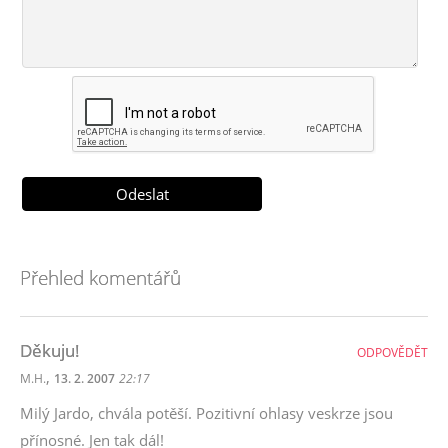
Přehled komentářů
Děkuju!
ODPOVĚDĚT
,
M.H.
13. 2. 2007
22:17
Milý Jardo, chvála potěší. Pozitivní ohlasy veskrze jsou
přínosné. Jen tak dál!