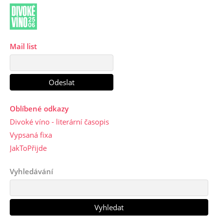
Mail list
Oblíbené odkazy
Divoké víno - literární časopis
Vypsaná fixa
JakToPřijde
Vyhledávání