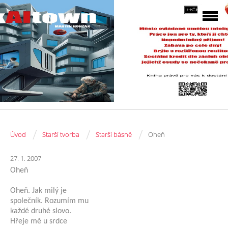
/
/
/
Úvod
Starší tvorba
Starší básně
Oheň
27. 1. 2007
Oheň
Oheň. Jak milý je
společník. Rozumím mu
každé druhé slovo.
Hřeje mě u srdce