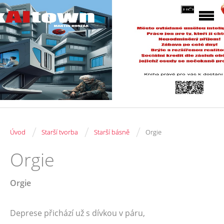
/
/
/
Úvod
Starší tvorba
Starší básně
Orgie
Orgie
Orgie
Deprese přichází už s dívkou v páru,