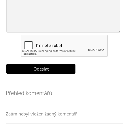
Přehled komentářů
Zatím nebyl vložen žádný komentář