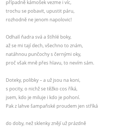
případně kámošek vezme i víc,
trochu se pobavit, upustit páru,
rozhodně ne jenom napolovic!
Odhalí ňadra svá a štíhlé boky,
až se mi tají dech, všechno to znám,
natáhnou punčochy s černými oky,
proč však mně přes hlavu, to nevím sám.
Doteky, polibky – a už jsou na koni,
s pocity, o nichž se těžko cos říká,
jsem, kdo je miluje i kdo je pohoní.
Pak z lahve šampaňské proudem jen stříká
do doby, než sklenky znějí už prázdně