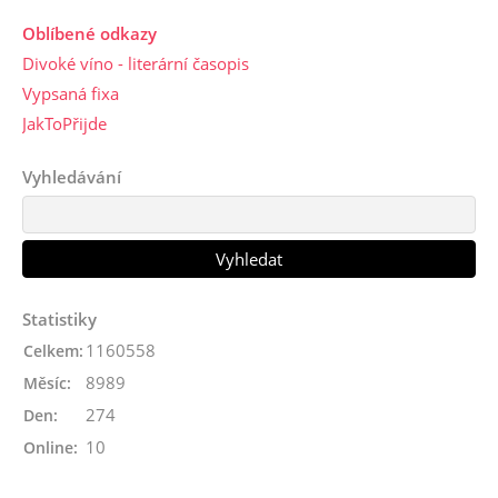
Oblíbené odkazy
Divoké víno - literární časopis
Vypsaná fixa
JakToPřijde
Vyhledávání
Statistiky
1160558
Celkem:
8989
Měsíc:
274
Den:
10
Online: