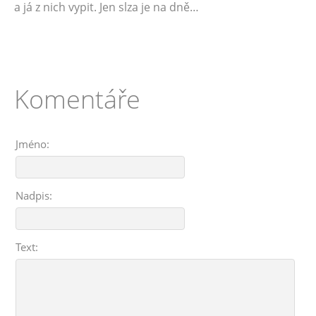
a já z nich vypit. Jen slza je na dně…
Komentáře
Jméno:
Nadpis:
Text: