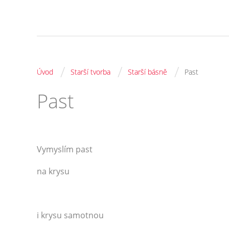
/
/
/
Úvod
Starší tvorba
Starší básně
Past
Past
Vymyslím past
na krysu
i krysu samotnou