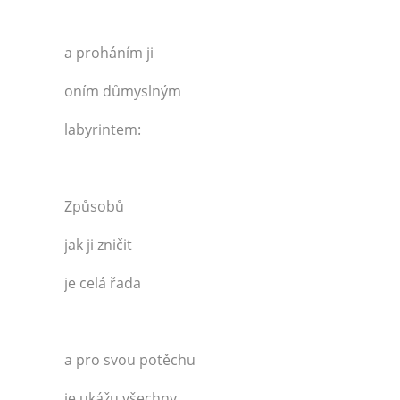
a proháním ji
oním důmyslným
labyrintem:
Způsobů
jak ji zničit
je celá řada
a pro svou potěchu
je ukážu všechny