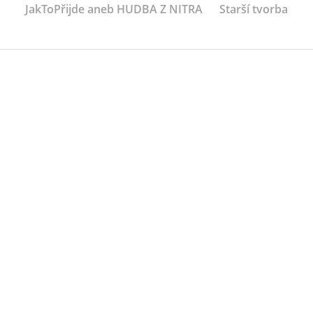
JakToPřijde aneb HUDBA Z NITRA
Starší tvorba