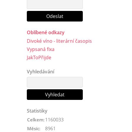
Oblíbené odkazy
Divoké víno - literární časopis
Vypsaná fixa
JakToPřijde
Vyhledávání
Statistiky
1160033
Celkem:
8961
Měsíc: