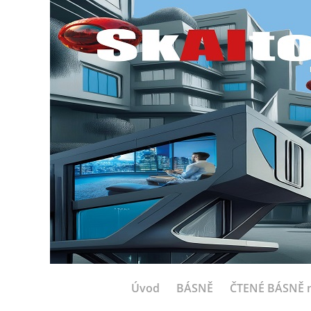
Úvod
BÁSNĚ
ČTENÉ BÁSNĚ n