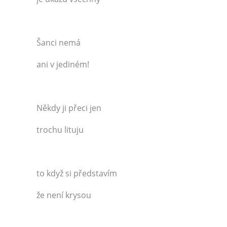
Šanci nemá
ani v jediném!
Někdy ji přeci jen
trochu lituju
to když si představím
že není krysou