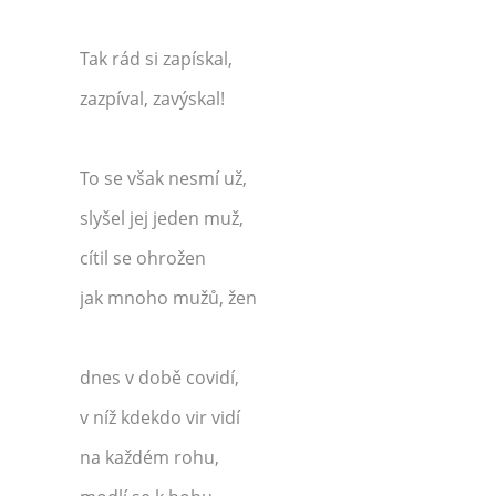
Tak rád si zapískal,
zazpíval, zavýskal!
To se však nesmí už,
slyšel jej jeden muž,
cítil se ohrožen
jak mnoho mužů, žen
dnes v době covidí,
v níž kdekdo vir vidí
na každém rohu,