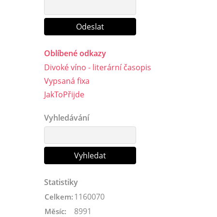
Oblíbené odkazy
Divoké víno - literární časopis
Vypsaná fixa
JakToPřijde
Vyhledávání
Statistiky
1160070
Celkem:
8991
Měsíc: