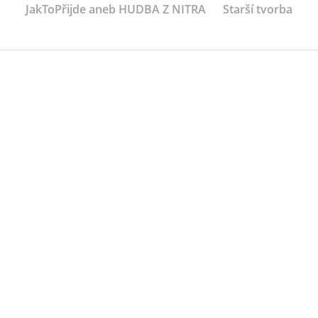
JakToPřijde aneb HUDBA Z NITRA
Starší tvorba