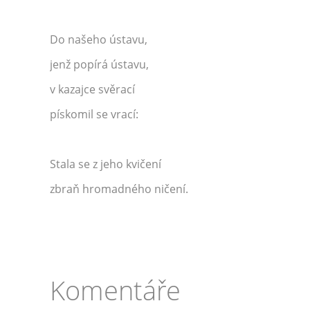
Do našeho ústavu,
jenž popírá ústavu,
v kazajce svěrací
pískomil se vrací:
Stala se z jeho kvičení
zbraň hromadného ničení.
Komentáře