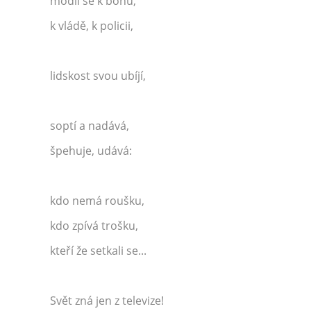
modlí se k bohu,
k vládě, k policii,
lidskost svou ubíjí,
soptí a nadává,
špehuje, udává:
kdo nemá roušku,
kdo zpívá trošku,
kteří že setkali se...
Svět zná jen z televize!