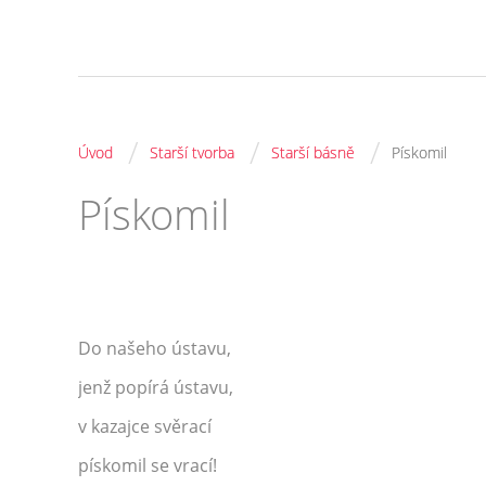
/
/
/
Úvod
Starší tvorba
Starší básně
Pískomil
Pískomil
Do našeho ústavu,
jenž popírá ústavu,
v kazajce svěrací
pískomil se vrací!