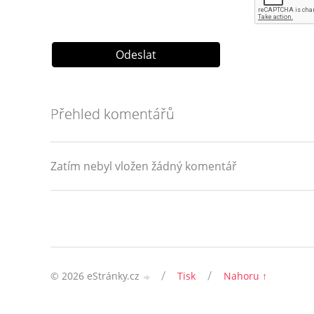
Přehled komentářů
Zatím nebyl vložen žádný komentář
/
/
© 2026 eStránky.cz
Tisk
Nahoru ↑