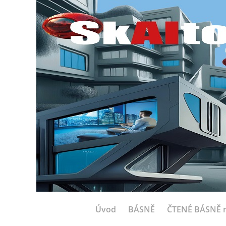
Úvod
BÁSNĚ
ČTENÉ BÁSNĚ n