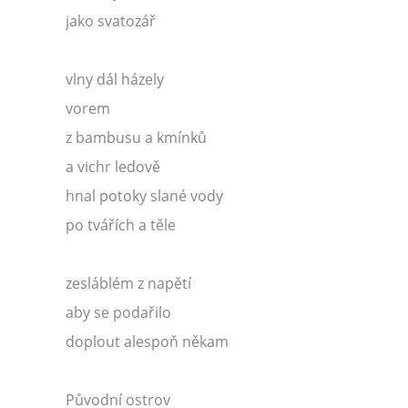
jako svatozář
vlny dál házely
vorem
z bambusu a kmínků
a vichr ledově
hnal potoky slané vody
po tvářích a těle
zesláblém z napětí
aby se podařilo
doplout alespoň někam
Původní ostrov