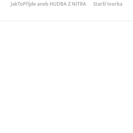
JakToPřijde aneb HUDBA Z NITRA
Starší tvorba