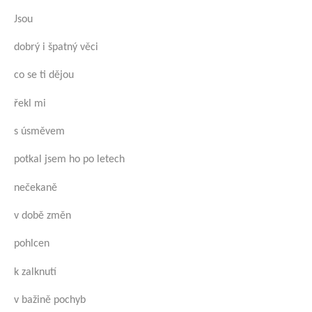
Jsou
dobrý i špatný věci
co se ti dějou
řekl mi
s úsměvem
potkal jsem ho po letech
nečekaně
v době změn
pohlcen
k zalknutí
v bažině pochyb