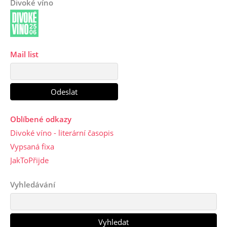
Divoké víno
Mail list
Oblíbené odkazy
Divoké víno - literární časopis
Vypsaná fixa
JakToPřijde
Vyhledávání