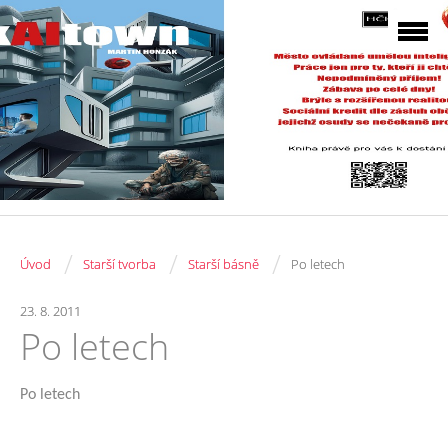
/
/
/
Úvod
Starší tvorba
Starší básně
Po letech
23. 8. 2011
Po letech
Po letech