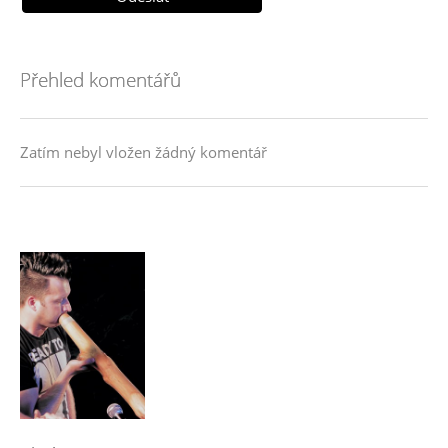
Přehled komentářů
Zatím nebyl vložen žádný komentář