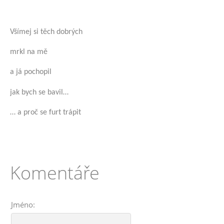
Všímej si těch dobrých
mrkl na mě
a já pochopil
jak bych se bavil…
… a proč se furt trápit
Komentáře
Jméno: