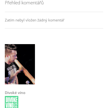
Přehled komentářů
Zatím nebyl vložen žádný komentář
Divoké víno