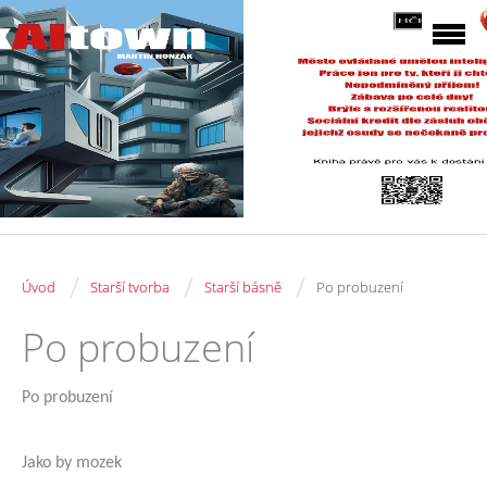
/
/
/
Úvod
Starší tvorba
Starší básně
Po probuzení
Po probuzení
Po probuzení
Jako by mozek