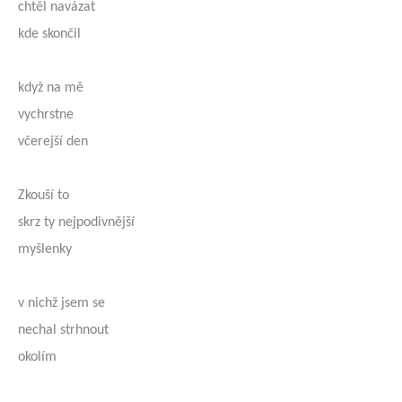
chtěl navázat
kde skončil
když na mě
vychrstne
včerejší den
Zkouší to
skrz ty nejpodivnější
myšlenky
v nichž jsem se
nechal strhnout
okolím