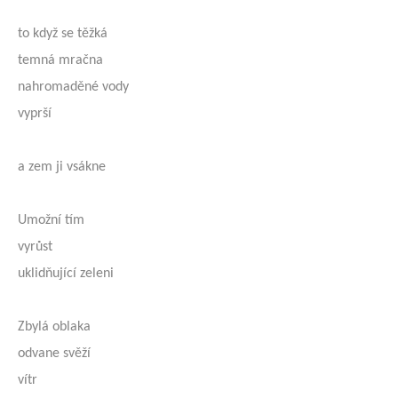
to když se těžká
temná mračna
nahromaděné vody
vyprší
a zem ji vsákne
Umožní tím
vyrůst
uklidňující zeleni
Zbylá oblaka
odvane svěží
vítr