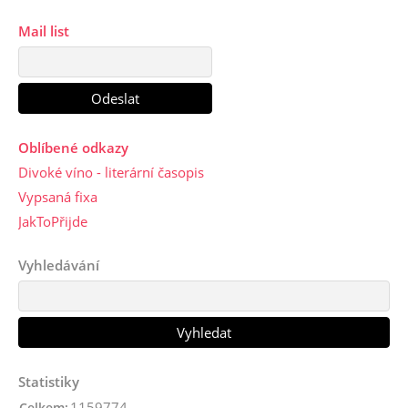
Mail list
Oblíbené odkazy
Divoké víno - literární časopis
Vypsaná fixa
JakToPřijde
Vyhledávání
Statistiky
1159774
Celkem: