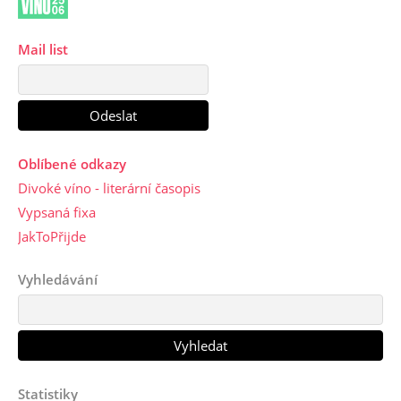
Mail list
Oblíbené odkazy
Divoké víno - literární časopis
Vypsaná fixa
JakToPřijde
Vyhledávání
Statistiky