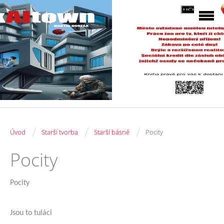
/
/
/
Úvod
Starší tvorba
Starší básně
Pocity
Pocity
Pocity
Jsou to tuláci