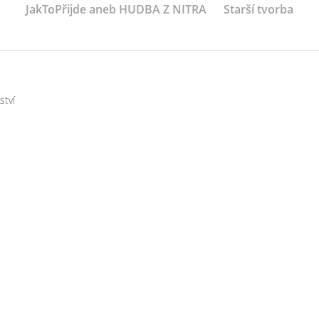
JakToPřijde aneb HUDBA Z NITRA
Starší tvorba
ství