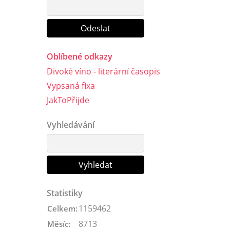
Oblíbené odkazy
Divoké víno - literární časopis
Vypsaná fixa
JakToPřijde
Vyhledávání
Statistiky
1159462
Celkem:
8713
Měsíc: