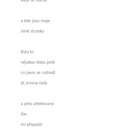
kudy se ubírat
a kde jsou moje
silné stránky
Bylo to
nějakou dobu poté
co jsem se rozhodl
jít zrovna tudy
a jeho afektovaný
tón
mi připadal