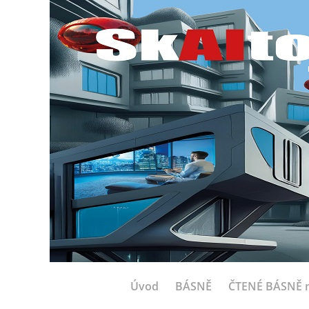
Úvod
BÁSNĚ
ČTENÉ BÁSNĚ n