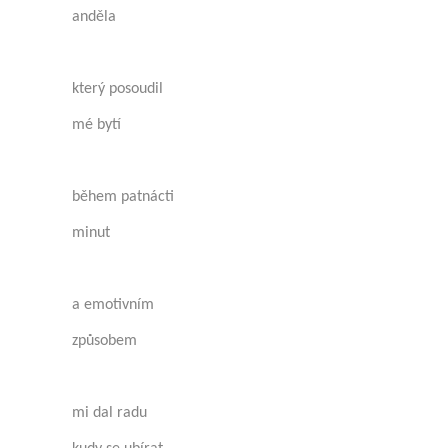
anděla
který posoudil
mé bytí
během patnácti
minut
a emotivním
způsobem
mi dal radu