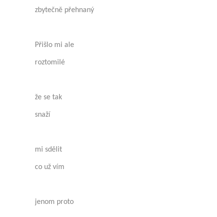
zbytečně přehnaný
Přišlo mi ale
roztomilé
že se tak
snaží
mi sdělit
co už vím
jenom proto