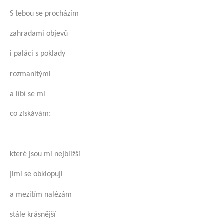
S tebou se procházím
zahradami objevů
i paláci s poklady
rozmanitými
a líbí se mi
co získávám:
které jsou mi nejbližší
jimi se obklopuji
a mezitím nalézám
stále krásnější