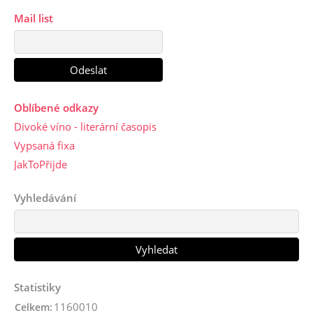
Mail list
Oblíbené odkazy
Divoké víno - literární časopis
Vypsaná fixa
JakToPřijde
Vyhledávání
Statistiky
1160010
Celkem: