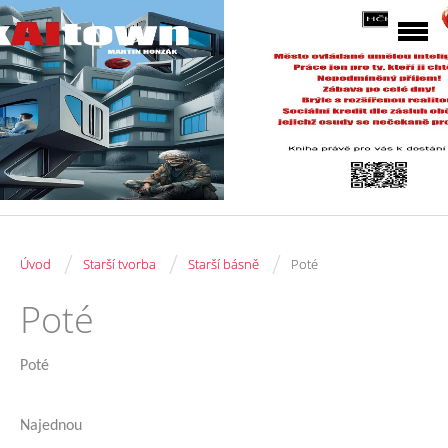
/
/
/
Úvod
Starší tvorba
Starší básně
Poté
Poté
Poté
Najednou