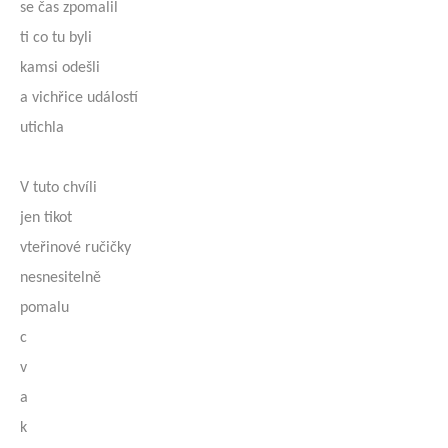
se čas zpomalil
ti co tu byli
kamsi odešli
a vichřice událostí
utichla
V tuto chvíli
jen tikot
vteřinové ručičky
nesnesitelně
pomalu
c
v
a
k