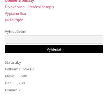
Oblíbené odkazy
Divoké víno - literární časopis
Vypsaná fixa
JakToPřijde
Vyhledávání
Statistiky
1159410
Celkem:
8688
Měsíc:
280
Den:
2
Online: