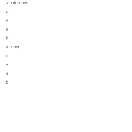
a pak znovu
c
v
a
k
a znovu
c
v
a
k