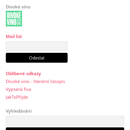
Divoké víno
Mail list
Oblíbené odkazy
Divoké víno - literární časopis
Vypsaná fixa
JakToPřijde
Vyhledávání