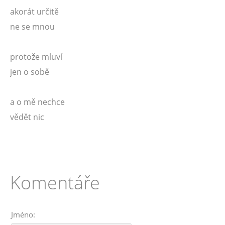
akorát určitě
ne se mnou
protože mluví
jen o sobě
a o mě nechce
vědět nic
Komentáře
Jméno: