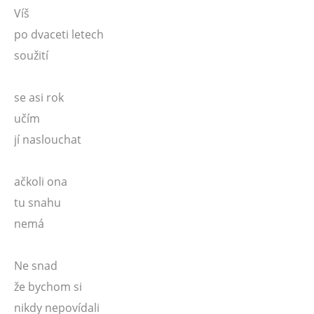
Víš
po dvaceti letech
soužití
se asi rok
učím
jí naslouchat
ačkoli ona
tu snahu
nemá
Ne snad
že bychom si
nikdy nepovídali