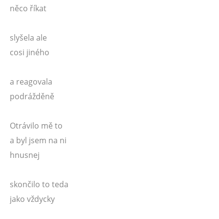
něco říkat
slyšela ale
cosi jiného
a reagovala
podrážděně
Otrávilo mě to
a byl jsem na ni
hnusnej
skončilo to teda
jako vždycky