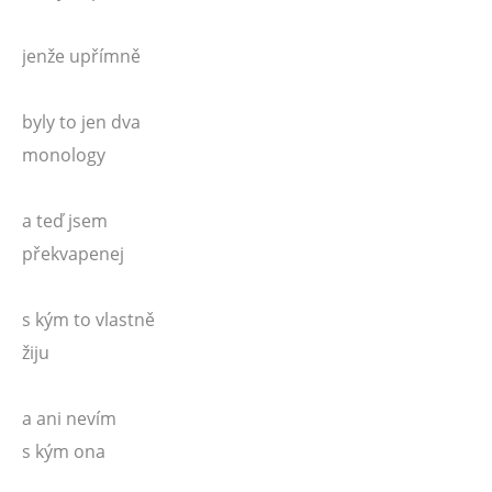
jenže upřímně
byly to jen dva
monology
a teď jsem
překvapenej
s kým to vlastně
žiju
a ani nevím
s kým ona