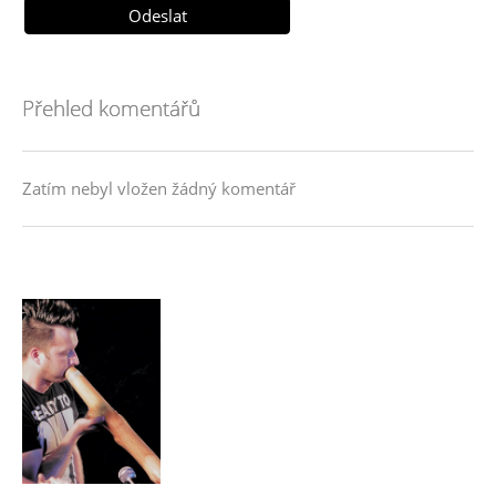
Přehled komentářů
Zatím nebyl vložen žádný komentář