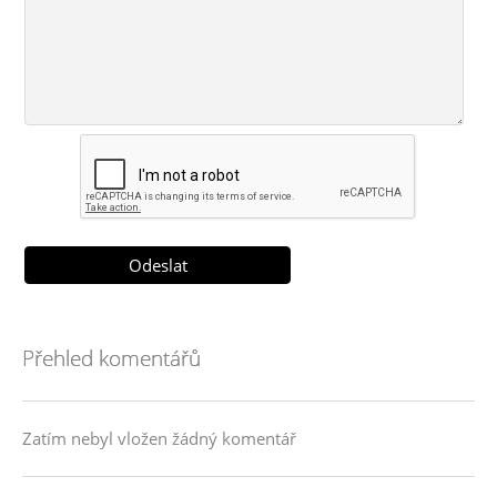
Přehled komentářů
Zatím nebyl vložen žádný komentář