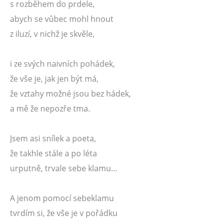
s rozběhem do prdele,
abych se vůbec mohl hnout
z iluzí, v nichž je skvěle,
i ze svých naivních pohádek,
že vše je, jak jen být má,
že vztahy možné jsou bez hádek,
a mě že nepozře tma.
Jsem asi snílek a poeta,
že takhle stále a po léta
urputně, trvale sebe klamu…
A jenom pomocí sebeklamu
tvrdím si, že vše je v pořádku