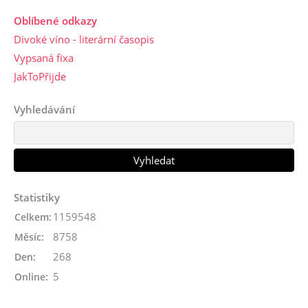
Oblíbené odkazy
Divoké víno - literární časopis
Vypsaná fixa
JakToPřijde
Vyhledávání
Statistiky
1159548
Celkem:
8758
Měsíc:
268
Den:
5
Online: