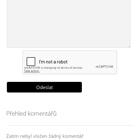
Přehled komentářů
Zatím nebyl vložen žádný komentář