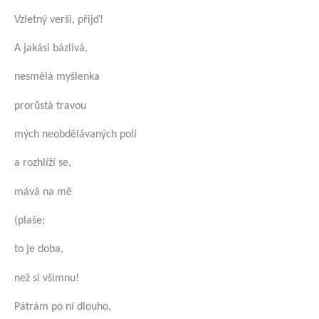
Vzletný verši, přijď!
A jakási bázlivá,
nesmělá myšlenka
prorůstá travou
mých neobdělávaných polí
a rozhlíží se,
mává na mě
(plaše;
to je doba,
než si všimnu!
Pátrám po ní dlouho,