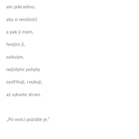
ale pokradmu,
aby si nevšimli)
a pak ji mám,
hnojím ji,
zalévám,
nejistými pohyby
zastřihuji, roubuji,
až vykvete strom.
„Po ovoci poznáte je.“