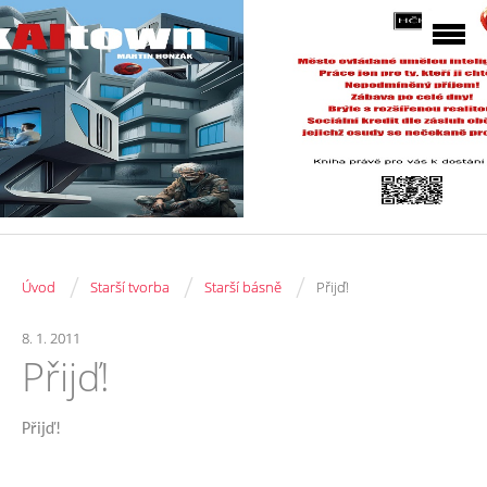
/
/
/
Úvod
Starší tvorba
Starší básně
Přijď!
8. 1. 2011
Přijď!
Přijď!