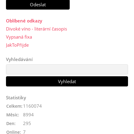
Oblíbené odkazy
Divoké víno - literární časopis
Vypsaná fixa
JakToPřijde
Vyhledávání
Statistiky
1160074
Celkem:
8994
Měsíc:
295
Den:
7
Online: