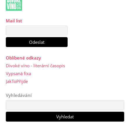
Mail list
Oblíbené odkazy
Divoké víno - literární časopis
Vypsaná fixa
JakToPřijde
Vyhledávání