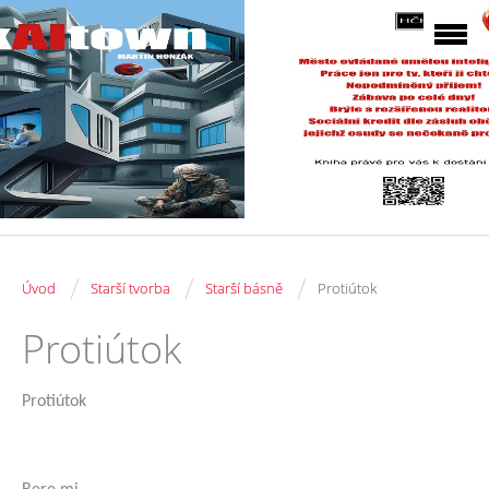
/
/
/
Úvod
Starší tvorba
Starší básně
Protiútok
Protiútok
Protiútok