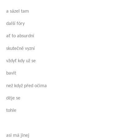
a sázel tam
další fóry
ať to absurdní
skutečně vyzní
vždyť kdy už se
bavit
než když před očima
děje se
tohle
asi má jinej