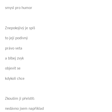
smysl pro humor
Znepokojivý je spíš
to její podivný
právo veta
a blbej zvyk
objevit se
kdykoli chce
Zkouším ji přelstít:
nedávno jsem například