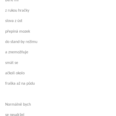
Bere mi
z rukou hračky
slova z úst
přepíná mozek
do stand-by režimu
a znemožňuje
smát se
ačkoli okolo
fraška až na půdu
Normálně bych
se neudržel