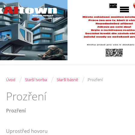
/
/
/
Úvod
Starší tvorba
Starší básně
Prozření
Prozření
Prozření
Uprostřed hovoru