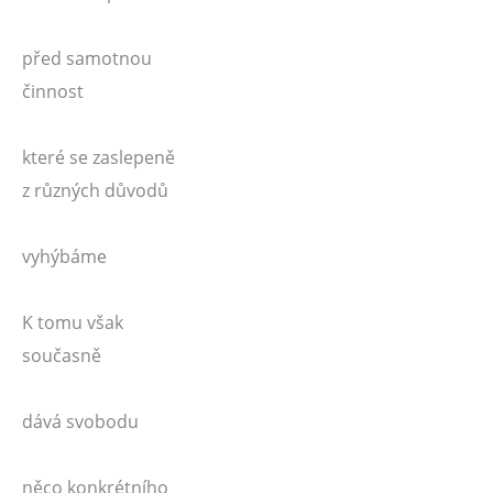
před samotnou
činnost
které se zaslepeně
z různých důvodů
vyhýbáme
K tomu však
současně
dává svobodu
něco konkrétního