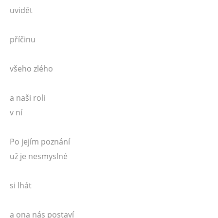
uvidět
příčinu
všeho zlého
a naši roli
v ní
Po jejím poznání
už je nesmyslné
si lhát
a ona nás postaví