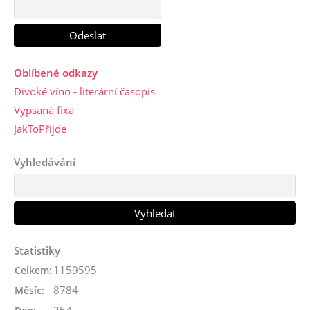
Oblíbené odkazy
Divoké víno - literární časopis
Vypsaná fixa
JakToPřijde
Vyhledávání
Statistiky
1159595
Celkem:
8784
Měsíc:
254