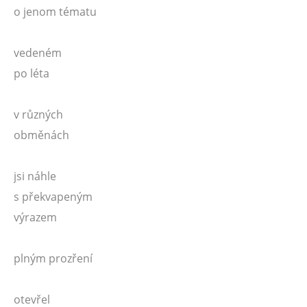
o jenom tématu
vedeném
po léta
v různých
obměnách
jsi náhle
s překvapeným
výrazem
plným prozření
otevřel