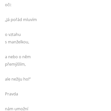
oči:
„Já pořád mluvím
o vztahu
s manželkou,
a nebo o něm
přemýšlím,
ale nežiju ho!“
Pravda
nám umožní