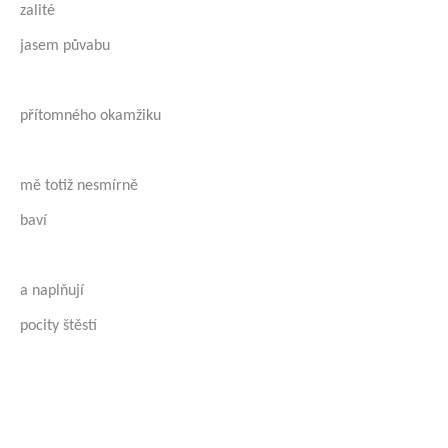
zalité
jasem půvabu
přítomného okamžiku
mě totiž nesmírně
baví
a naplňují
pocity štěstí