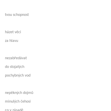
tvou schopnost
házet věci
za hlavu
nezabředávat
do stojatých
pochybných vod
nepěkných dojmů
minulých čehosi
co v zásadě