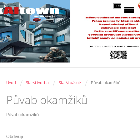
/
/
/
Úvod
Starší tvorba
Starší básně
Půvab okamžiků
Půvab okamžiků
Půvab okamžiků
Obdivuji