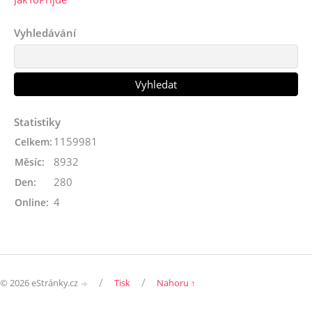
Vyhledávání
Statistiky
1159981
Celkem:
8932
Měsíc:
280
Den:
4
Online:
/
/
© 2026 eStránky.cz
Tisk
Nahoru ↑