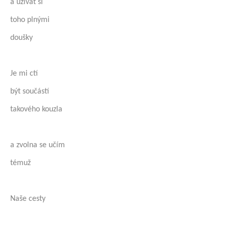
a užívat si
toho plnými
doušky
Je mi ctí
být součástí
takového kouzla
a zvolna se učím
témuž
Naše cesty