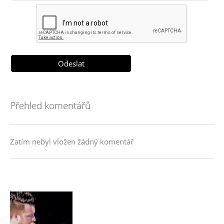
Přehled komentářů
Zatím nebyl vložen žádný komentář