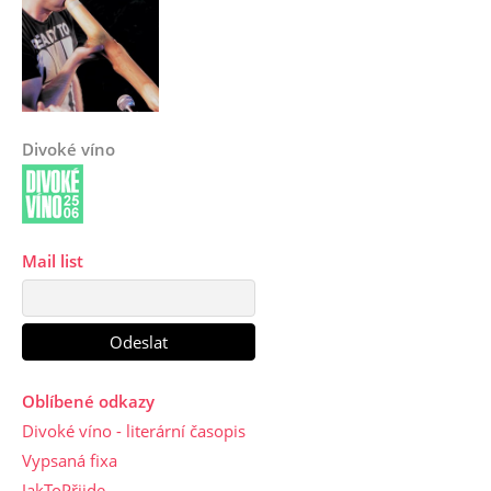
Divoké víno
Mail list
Oblíbené odkazy
Divoké víno - literární časopis
Vypsaná fixa
JakToPřijde