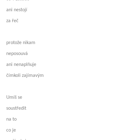
ani nestojí
za řeč
protože nikam
neposouvá
ani nenaplňuje
čímkoli zajímavým
Umíš se
soustředit
na to
co je