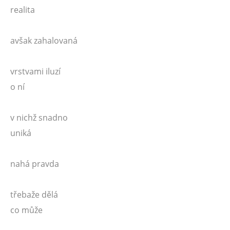
realita
avšak zahalovaná
vrstvami iluzí
o ní
v nichž snadno
uniká
nahá pravda
třebaže dělá
co může