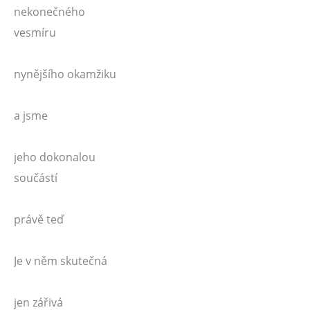
nekonečného
vesmíru
nynějšího okamžiku
a jsme
jeho dokonalou
součástí
právě teď
Je v něm skutečná
jen zářivá