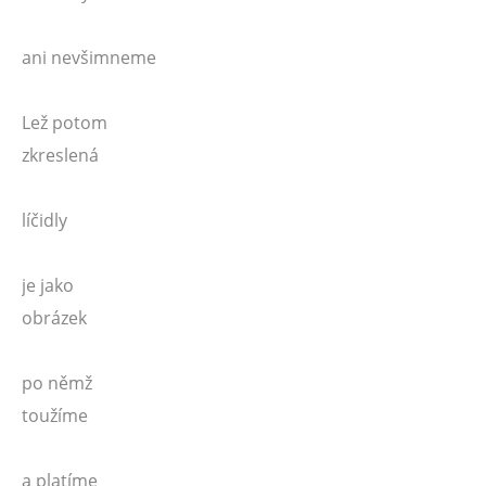
ani nevšimneme
Lež potom
zkreslená
líčidly
je jako
obrázek
po němž
toužíme
a platíme