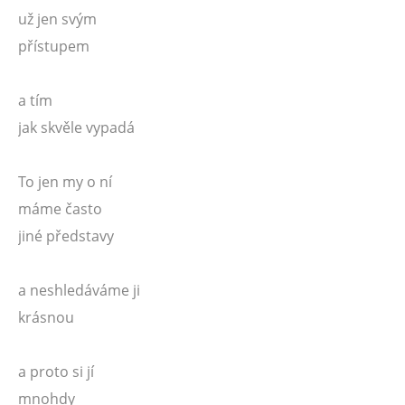
už jen svým
přístupem
a tím
jak skvěle vypadá
To jen my o ní
máme často
jiné představy
a neshledáváme ji
krásnou
a proto si jí
mnohdy