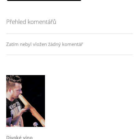
Přehled komentářů
Zatím nebyl vložen žádný komentář
Divoké víno