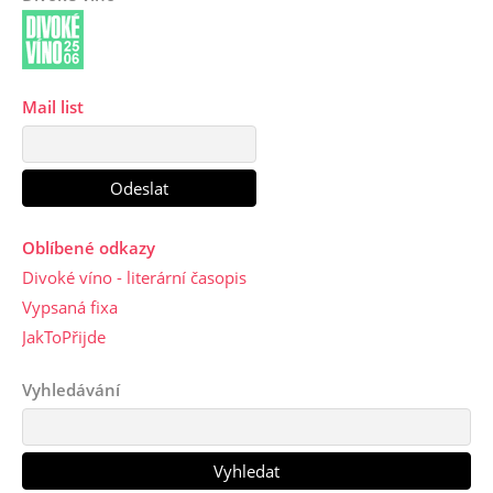
Mail list
Oblíbené odkazy
Divoké víno - literární časopis
Vypsaná fixa
JakToPřijde
Vyhledávání