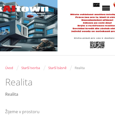
/
/
/
Úvod
Starší tvorba
Starší básně
Realita
Realita
Realita
Žijeme v prostoru