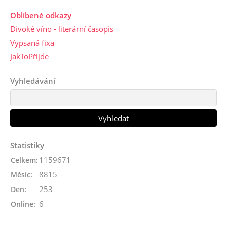
Oblíbené odkazy
Divoké víno - literární časopis
Vypsaná fixa
JakToPřijde
Vyhledávání
Statistiky
1159671
Celkem:
8815
Měsíc:
253
Den:
6
Online: