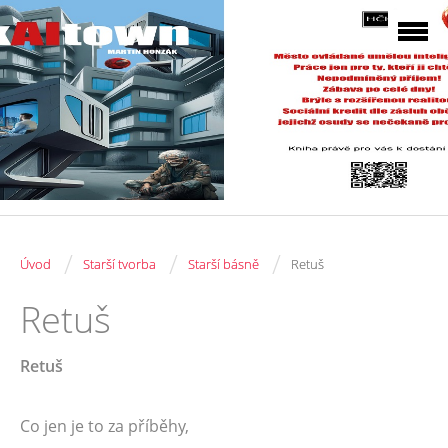
/
/
/
Úvod
Starší tvorba
Starší básně
Retuš
Retuš
Retuš
Co jen je to za příběhy,