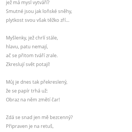
jež má mysl vytváří?
Smutné jsou jak loňské sněhy,
plytkost svou však těžko zří…
Myšlenky, jež chrlí stále,
hlavu, patu nemají,
ač se přitom tváří zrale.
Zkreslují svět potají!
Můj je dnes tak překreslený,
že se papír trhá už:
Obraz na něm změtí čar!
Zdá se snad jen mě bezcenný?
Připraven je na retuš,