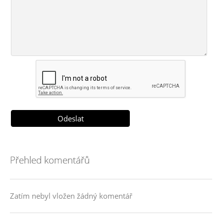
Přehled komentářů
Zatím nebyl vložen žádný komentář