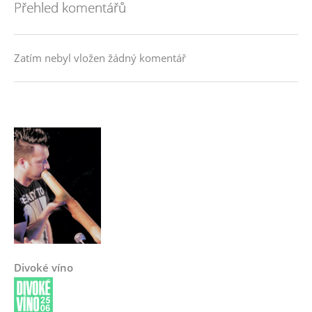
Přehled komentářů
Zatím nebyl vložen žádný komentář
Divoké víno