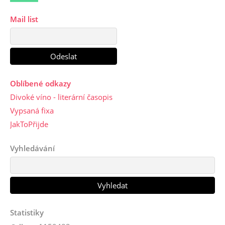
Mail list
Oblíbené odkazy
Divoké víno - literární časopis
Vypsaná fixa
JakToPřijde
Vyhledávání
Statistiky