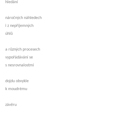
hledání
náročných náhledech
i z nepříjemných
úhlů
a různých procesech
vypořádávání se
s nesrovnalostmi
dojdu obvykle
k moudrému
závěru