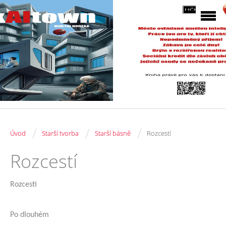
/
/
/
Úvod
Starší tvorba
Starší básně
Rozcestí
Rozcestí
Rozcestí
Po dlouhém