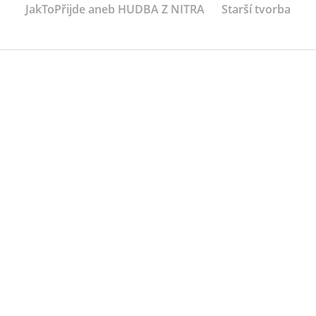
JakToPřijde aneb HUDBA Z NITRA
Starší tvorba