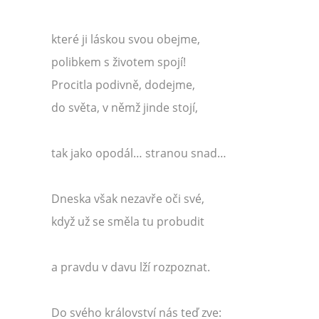
které ji láskou svou obejme,
polibkem s životem spojí!
Procitla podivně, dodejme,
do světa, v němž jinde stojí,
tak jako opodál… stranou snad…
Dneska však nezavře oči své,
když už se směla tu probudit
a pravdu v davu lží rozpoznat.
Do svého království nás teď zve: