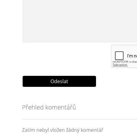
Přehled komentářů
Zatím nebyl vložen žádný komentář