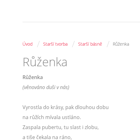
/
/
/
Úvod
Starší tvorba
Starší básně
Růženka
Růženka
Růženka
(věnováno duši v nás)
Vyrostla do krásy, pak dlouhou dobu
na růžích mívala ustláno.
Zaspala pubertu, tu slast i zlobu,
a tiše čekala na ráno,