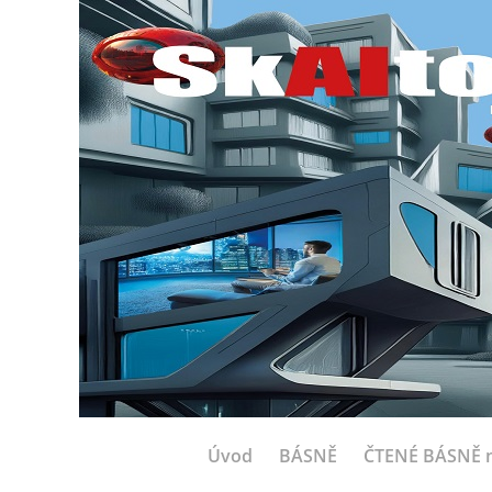
Úvod
BÁSNĚ
ČTENÉ BÁSNĚ n