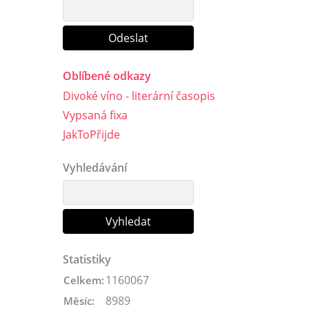
Oblíbené odkazy
Divoké víno - literární časopis
Vypsaná fixa
JakToPřijde
Vyhledávání
Statistiky
1160067
Celkem:
8989
Měsíc: