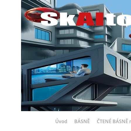
Úvod
BÁSNĚ
ČTENÉ BÁSNĚ n