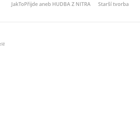
JakToPřijde aneb HUDBA Z NITRA
Starší tvorba
elé