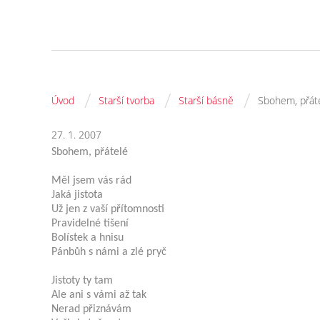
/
/
/
Úvod
Starší tvorba
Starší básně
Sbohem, přát
27. 1. 2007
Sbohem, přátelé
Měl jsem vás rád
Jaká jistota
Už jen z vaší přítomnosti
Pravidelné tišení
Bolístek a hnisu
Pánbůh s námi a zlé pryč
Jistoty ty tam
Ale ani s vámi až tak
Nerad přiznávám