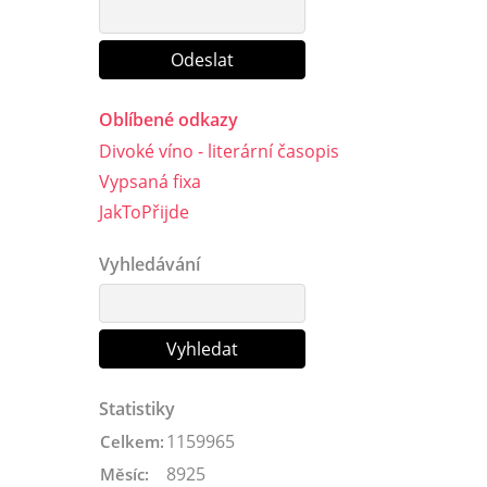
Oblíbené odkazy
Divoké víno - literární časopis
Vypsaná fixa
JakToPřijde
Vyhledávání
Statistiky
1159965
Celkem:
8925
Měsíc: