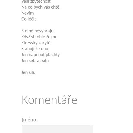
Vaši zbytečnost
Na co bych vás chtěl
Nevím
Co léčit
Stejně nevyhraju
Když si tohle řeknu
Zlozvyky zaryté
Stahují ke dnu
Jen napnout plachty
Jen sebrat sílu
Jen sílu
Komentáře
Jméno: