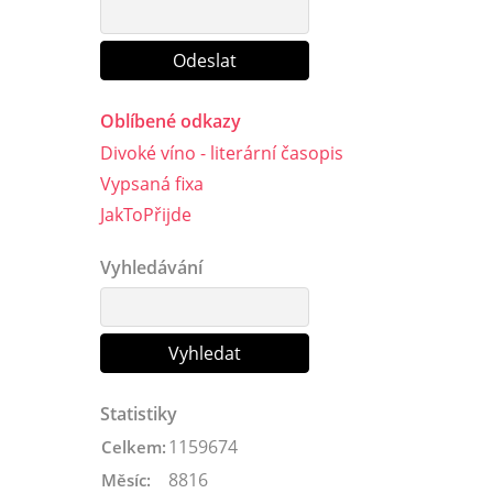
Oblíbené odkazy
Divoké víno - literární časopis
Vypsaná fixa
JakToPřijde
Vyhledávání
Statistiky
1159674
Celkem:
8816
Měsíc: