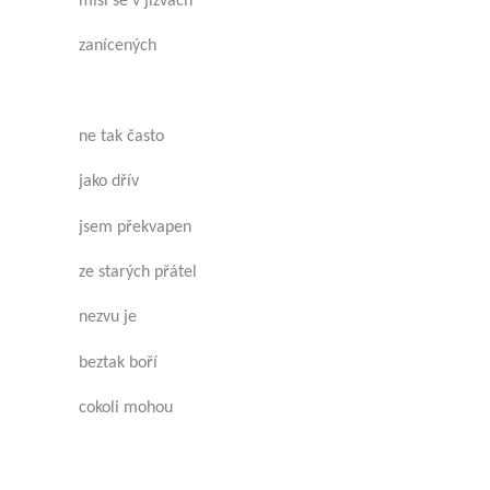
mísí se v jizvách
zanícených
ne tak často
jako dřív
jsem překvapen
ze starých přátel
nezvu je
beztak boří
cokoli mohou