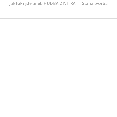
JakToPřijde aneb HUDBA Z NITRA
Starší tvorba