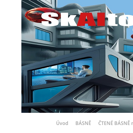
Úvod
BÁSNĚ
ČTENÉ BÁSNĚ n