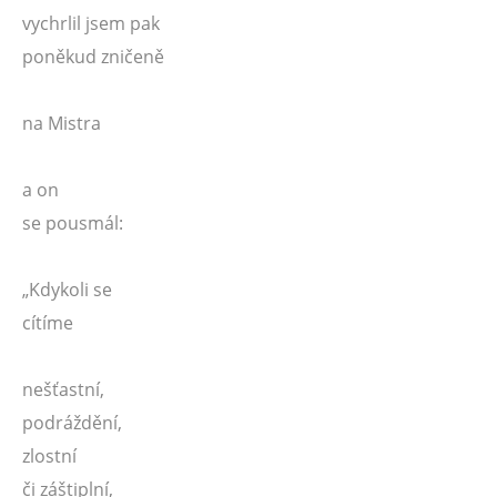
vychrlil jsem pak
poněkud zničeně
na Mistra
a on
se pousmál:
„Kdykoli se
cítíme
nešťastní,
podráždění,
zlostní
či záštiplní,