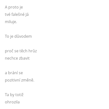
A proto je
tvé falešné Já
miluje.
To je důvodem
proč se těch hrůz
nechce zbavit
a brání se
pozitivní změně.
Ta by totiž
ohrozila