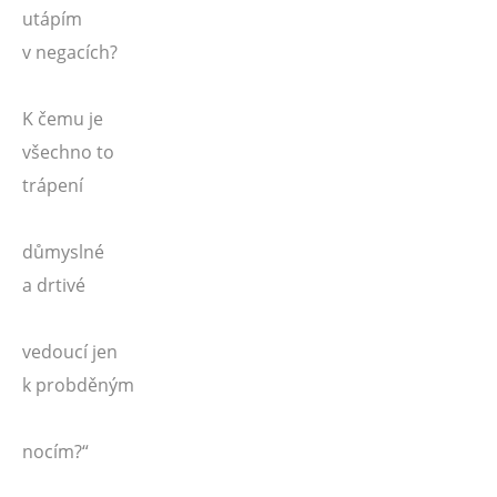
utápím
v negacích?
K čemu je
všechno to
trápení
důmyslné
a drtivé
vedoucí jen
k probděným
nocím?“