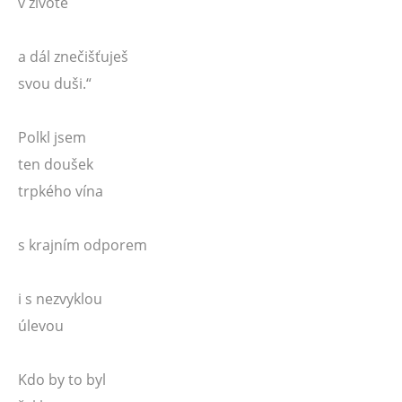
v životě
a dál znečišťuješ
svou duši.“
Polkl jsem
ten doušek
trpkého vína
s krajním odporem
i s nezvyklou
úlevou
Kdo by to byl