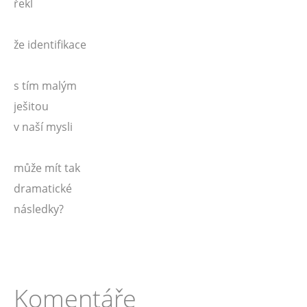
řekl
že identifikace
s tím malým
ješitou
v naší mysli
může mít tak
dramatické
následky?
Komentáře