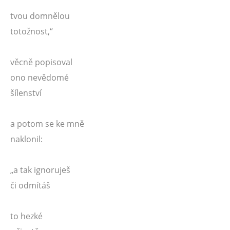
tvou domnělou
totožnost,“
věcně popisoval
ono nevědomé
šílenství
a potom se ke mně
naklonil:
„a tak ignoruješ
či odmítáš
to hezké