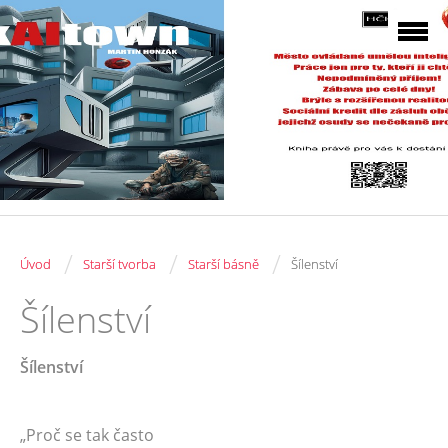
/
/
/
Úvod
Starší tvorba
Starší básně
Šílenství
Šílenství
Šílenství
„Proč se tak často