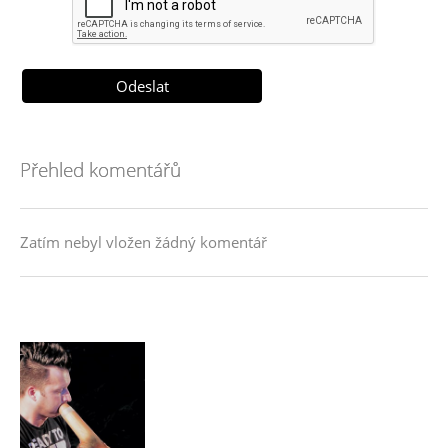
Přehled komentářů
Zatím nebyl vložen žádný komentář