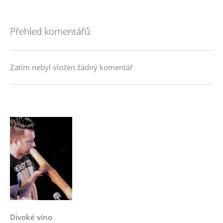
Přehled komentářů
Zatím nebyl vložen žádný komentář
Divoké víno