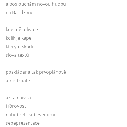
a poslouchám novou hudbu
na Bandzone
kde mě udivuje
kolik je kapel
kterým škodí
slova textů
poskládaná tak prvoplánově
a kostrbatě
až ta naivita
i fórovost
nabubřele sebevědomé
sebeprezentace