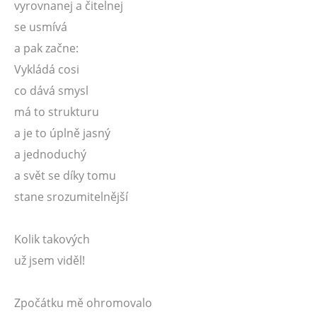
vyrovnanej a čitelnej
se usmívá
a pak začne:
Vykládá cosi
co dává smysl
má to strukturu
a je to úplně jasný
a jednoduchý
a svět se díky tomu
stane srozumitelnější
Kolik takových
už jsem viděl!
Zpočátku mě ohromovalo