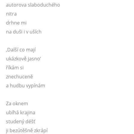
autorova slaboduchého
nitra
drhne mi
na duši i v uších
‚Další co mají
ukázkově jasno‘
říkám si
znechuceně
a hudbu vypínám
Za oknem
ubíhá krajina
studený déšť
ji bezútěšně zkrápí