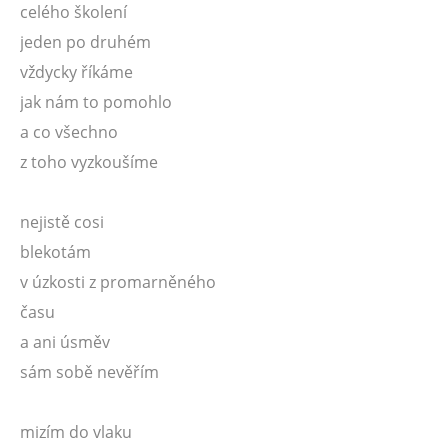
celého školení
jeden po druhém
vždycky říkáme
jak nám to pomohlo
a co všechno
z toho vyzkoušíme
nejistě cosi
blekotám
v úzkosti z promarněného
času
a ani úsměv
sám sobě nevěřím
mizím do vlaku