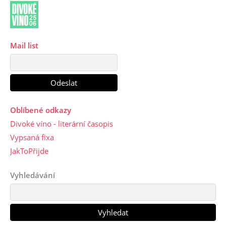
Mail list
Oblíbené odkazy
Divoké víno - literární časopis
Vypsaná fixa
JakToPřijde
Vyhledávání