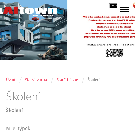
/
/
/
Úvod
Starší tvorba
Starší básně
Školení
Školení
Školení
Milej týpek