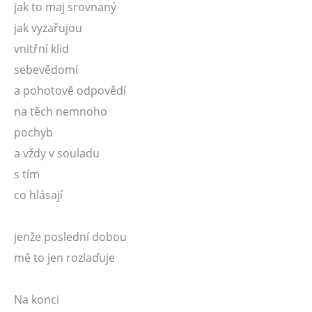
jak to maj srovnaný
jak vyzařujou
vnitřní klid
sebevědomí
a pohotově odpovědí
na těch nemnoho
pochyb
a vždy v souladu
s tím
co hlásají
jenže poslední dobou
mě to jen rozlaďuje
Na konci