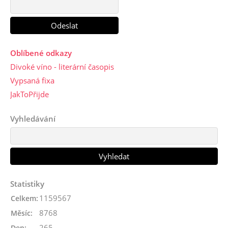
Oblíbené odkazy
Divoké víno - literární časopis
Vypsaná fixa
JakToPřijde
Vyhledávání
Statistiky
1159567
Celkem:
8768
Měsíc:
265
Den: