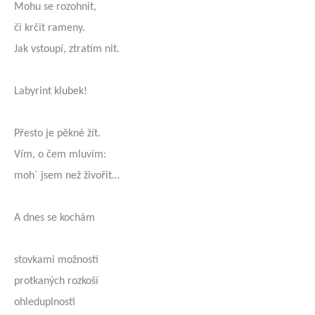
Mohu se rozohnit,
či krčit rameny.
Jak vstoupí, ztratím nit.
Labyrint klubek!
Přesto je pěkné žít.
Vím, o čem mluvím:
moh´ jsem než živořit…
A dnes se kochám
stovkami možností
protkaných rozkoší
ohleduplnosti