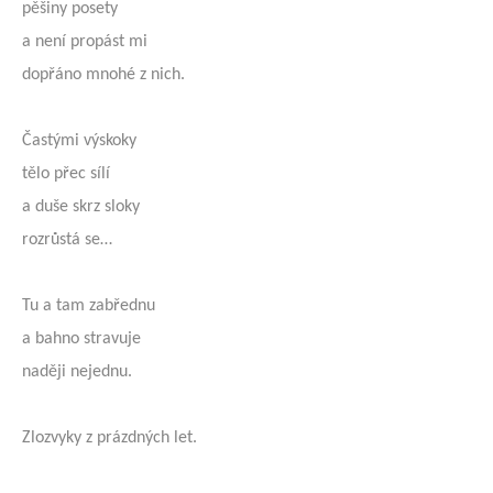
pěšiny posety
a není propást mi
dopřáno mnohé z nich.
Častými výskoky
tělo přec sílí
a duše skrz sloky
rozrůstá se…
Tu a tam zabřednu
a bahno stravuje
naději nejednu.
Zlozvyky z prázdných let.