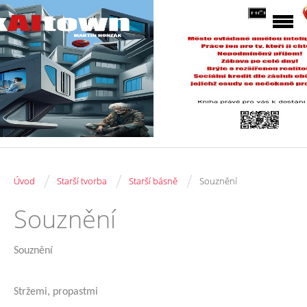
/
/
/
Úvod
Starší tvorba
Starší básně
Souznění
Souznění
Souznění
Stržemi, propastmi