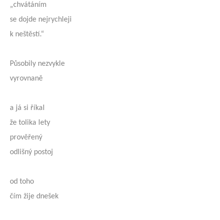
„chvátáním
se dojde nejrychleji
k neštěstí.“
Působily nezvykle
vyrovnaně
a já si říkal
že tolika lety
prověřený
odlišný postoj
od toho
čím žije dnešek