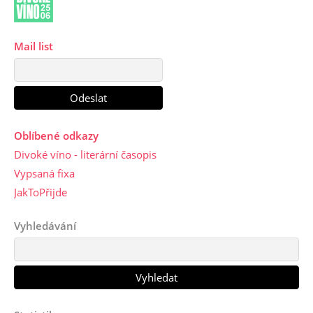
Mail list
Oblíbené odkazy
Divoké víno - literární časopis
Vypsaná fixa
JakToPřijde
Vyhledávání