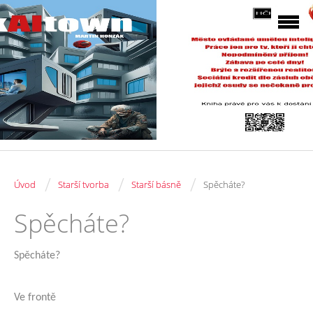
/
/
/
Úvod
Starší tvorba
Starší básně
Spěcháte?
Spěcháte?
Spěcháte?
Ve frontě