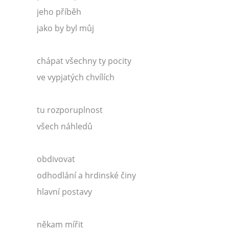
jeho příběh
jako by byl můj
chápat všechny ty pocity
ve vypjatých chvílích
tu rozporuplnost
všech náhledů
obdivovat
odhodlání a hrdinské činy
hlavní postavy
někam mířit