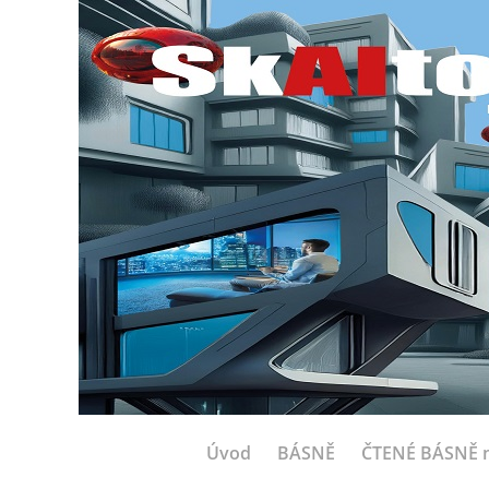
Úvod
BÁSNĚ
ČTENÉ BÁSNĚ n