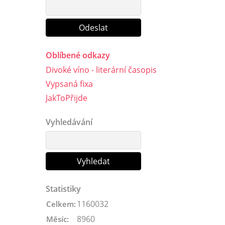
Oblíbené odkazy
Divoké víno - literární časopis
Vypsaná fixa
JakToPřijde
Vyhledávání
Statistiky
1160032
Celkem:
8960
Měsíc: