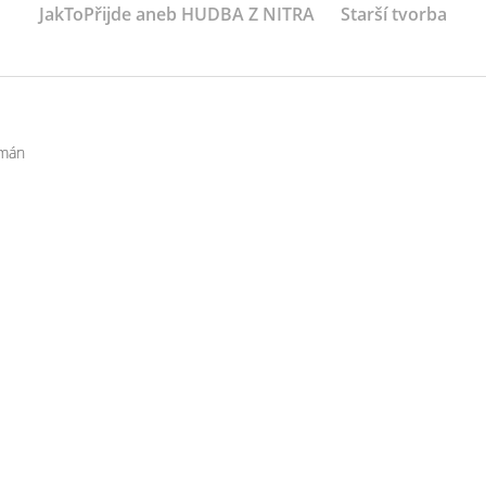
JakToPřijde aneb HUDBA Z NITRA
Starší tvorba
omán