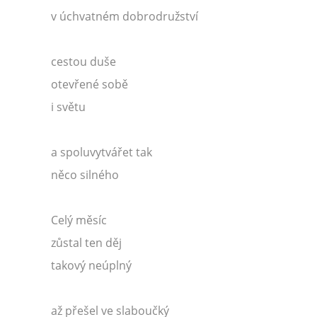
v úchvatném dobrodružství
cestou duše
otevřené sobě
i světu
a spoluvytvářet tak
něco silného
Celý měsíc
zůstal ten děj
takový neúplný
až přešel ve slaboučký