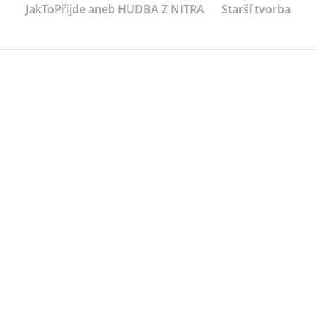
JakToPřijde aneb HUDBA Z NITRA
Starší tvorba