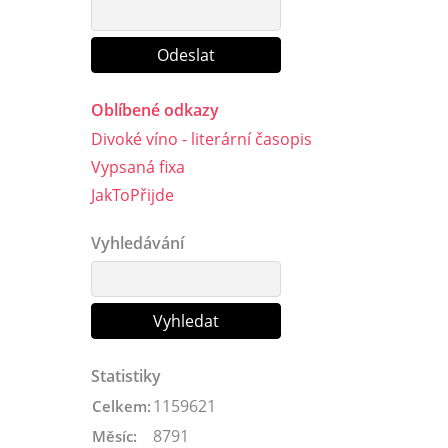
Oblíbené odkazy
Divoké víno - literární časopis
Vypsaná fixa
JakToPřijde
Vyhledávání
Statistiky
1159621
Celkem:
8791
Měsíc: