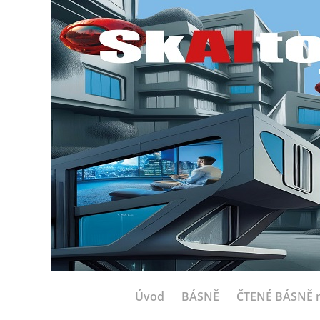
Úvod
BÁSNĚ
ČTENÉ BÁSNĚ n