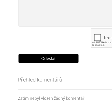
Přehled komentářů
Zatím nebyl vložen žádný komentář